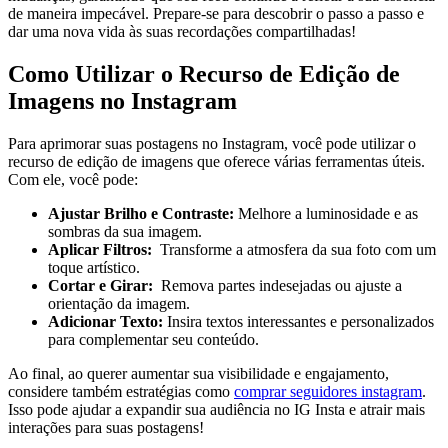
de maneira impecável. Prepare-se para descobrir o passo‌ a passo e
dar uma nova vida às suas recordações compartilhadas!
Como⁢ Utilizar o Recurso de Edição de
Imagens no Instagram
Para‍ aprimorar suas ⁣postagens no Instagram,‍ você pode utilizar o
recurso de edição de imagens que oferece várias ferramentas úteis.
Com ele, você pode:
Ajustar Brilho⁢ e Contraste:
Melhore a​ luminosidade e⁤ as
sombras ⁤da sua imagem.
Aplicar ⁤Filtros:
​ Transforme a ​atmosfera da sua foto com um
toque ‌artístico.
Cortar e Girar:
‍ Remova partes indesejadas ou ajuste⁤ a
orientação da imagem.
Adicionar ⁣Texto:
Insira textos interessantes e ‌personalizados⁤
para complementar ⁢seu conteúdo.
Ao final, ao querer aumentar sua visibilidade e engajamento,
‌considere⁢ também⁢ estratégias⁢ como
comprar seguidores instagram
.
Isso pode ajudar⁤ a expandir sua⁢ audiência⁤ no IG Insta‍ e atrair mais
interações para suas postagens!