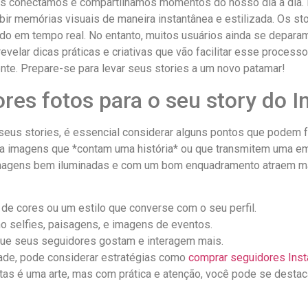
 conectamos e‌ compartilhamos⁢ momentos do⁤ nosso dia a dia. En
bir memórias visuais de maneira instantânea e estilizada. Os sto
o em tempo⁤ real. No entanto, muitos usuários ainda se deparam c
revelar dicas práticas e criativas que‌ vão facilitar esse ⁤proce
. Prepare-se‍ para‍ levar ‌seus⁣ stories a⁣ um ‍novo ‌patamar!
es fotos‍ para o seu story do 
eus stories, é essencial ​considerar alguns ‍pontos que podem ⁣fa
ha imagens que *contam⁢ uma⁣ história* ou que transmitem uma em
magens bem iluminadas ⁢e com ⁤um bom enquadramento atraem mai
de cores ou​ um estilo que converse com⁤ o seu perfil.
o selfies, paisagens, e imagens de eventos.
ue seus seguidores gostam e interagem mais.
dade, pode considerar estratégias como‍
comprar seguidores Ins
rtas é uma arte, mas com prática e atenção, você pode se destac