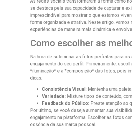
As redes sociais transformaram a forma como nos
se destaca pela sua capacidade de capturar e ⁣exi
imprescindível para mostrar o que estamos vivend
forma organizada e atrativa. Neste⁢ artigo, vamos 
experiências⁢ de maneira mais dinâmica e envolvente
Como escolher as melhor
Na hora de selecionar as fotos perfeitas para os s
engajamento⁤ do seu perfil. Primeiramente,⁣ escol
*iluminação* e a *composição* das fotos, pois i
dicas:
Consistência Visual:
Mantenha uma paleta⁢ 
Variedade:
Misture tipos de conteúdo, com
Feedback do Público:
Preste atenção ao q
Por último, se você deseja aumentar sua visibili
engajamento na plataforma. Escolher⁣ as fotos ce
essência da sua marca pessoal.