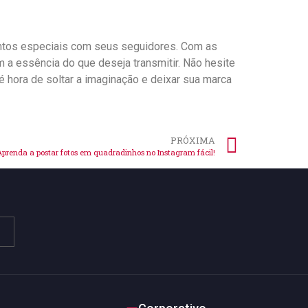
omentos especiais com seus seguidores. Com as
 a essência do que deseja transmitir. Não hesite
hora de ⁢soltar a imaginação e deixar⁣ sua marca
PRÓXIMA
Aprenda a postar fotos em quadradinhos no Instagram fácil!