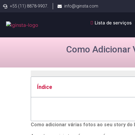
+55 (11) 8878-9907.
info@iginsta.com
Lista de serviços
Como Adicionar V
Índice
Como adicionar várias fotos ao⁣ seu⁢ story do