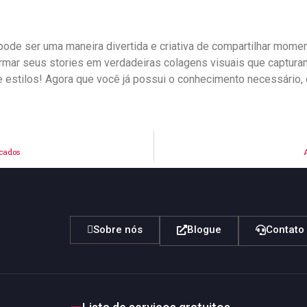
am pode ser uma maneira divertida e criativa de compartilhar m
rmar seus stories em verdadeiras colagens visuais que capturam
⁤estilos! Agora que você já possui o conhecimento necessário, é 
icados
Sobre nós
Blogue
Contato