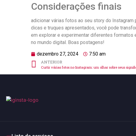
Considerações finais
adicionar várias ⁤fotos ao‌ seu story do Instagr
dicas e truques apresentados, você pode⁣ transfo
em explorar e experimentar diferentes formatos e 
no mundo digital. Boas postagens!
dezembro 27, 2024
7:50 am
ANTERIOR
Curtir várias fotos no Instagram: um olhar sobre seus signif