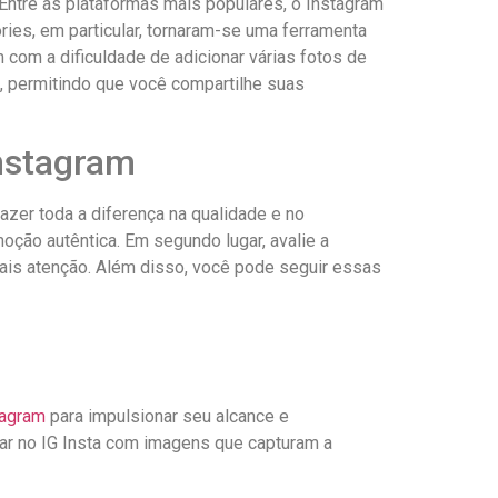
tre ⁣as plataformas mais populares, o Instagram⁤
ries, em particular, tornaram-se uma ferramenta
om ⁣a ​dificuldade de adicionar várias fotos de
sso, permitindo que você compartilhe suas
Instagram
zer⁢ toda a diferença na qualidade e ⁤no
oção autêntica. Em ‌segundo lugar, avalie a
s atenção. Além disso,⁤ você pode seguir‌ essas
tagram
para impulsionar seu alcance e
ar ⁤no IG ‌Insta com imagens que capturam a