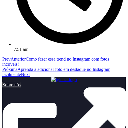
7:51 am
Prev
Anterior
Como fazer essa trend no Instagram com fotos
incríveis!
Próxima
Aprenda a adicionar foto em destaque no Instagram
facilmente
Next
Sobre nós