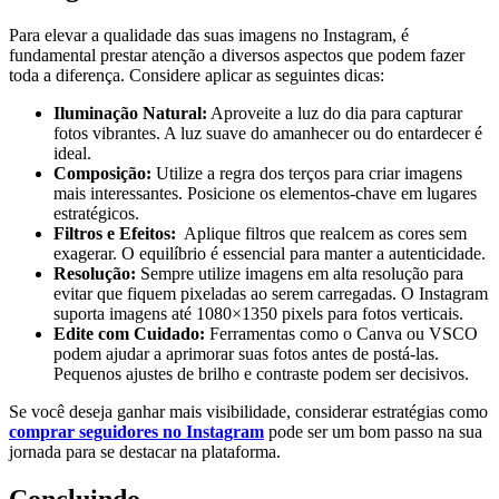
Para elevar a qualidade das suas imagens no Instagram, é ​
fundamental prestar​ atenção a diversos ‌aspectos que podem fazer
toda a diferença. Considere aplicar as⁤ seguintes dicas:
Iluminação Natural:
Aproveite a luz do dia para capturar
fotos‍ vibrantes. A luz suave do amanhecer ou do entardecer é
ideal.
Composição:
Utilize a regra dos terços para criar imagens
mais interessantes. Posicione os elementos-chave em lugares
estratégicos.
Filtros e Efeitos:
‍ Aplique filtros que realcem as cores sem
exagerar. O equilíbrio é essencial ⁤para manter a autenticidade.
Resolução:
⁤Sempre utilize imagens em alta⁢ resolução para
evitar que fiquem pixeladas ao serem carregadas. O Instagram
suporta imagens ⁤até ‌1080×1350 pixels para fotos‌ verticais.
Edite com Cuidado:
Ferramentas como o Canva ou VSCO
podem ajudar a aprimorar suas fotos antes ‌de postá-las.
Pequenos ajustes⁣ de brilho e contraste podem ser decisivos.
Se você deseja ⁢ganhar mais visibilidade,‍ considerar estratégias como
comprar seguidores no Instagram
pode ser um bom passo‍ na sua
⁤jornada para ‌se ⁤destacar na plataforma.
Concluindo