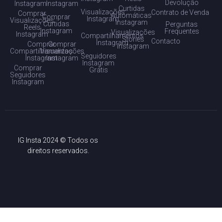
Devolução
Instagram
Instagram
Curtidas
Visualizações
Contrato de Venda
Comprar
Automáticas
Comprar
Instagram
Visualizações
Instagram
Curtidas
Perguntas
Reels
Instagram
Frequentes
Visualizações
Instagram
Compartilhamentos
Stories
Contacto
Instagram
Comprar
Comprar
Instagram
Compartilhamentos
Visualizações
Seguidores
Instagram
Instagram
Instagram
Comprar
Grátis
Seguidores
Instagram
IG Insta 2024 © Todos os
direitos reservados.