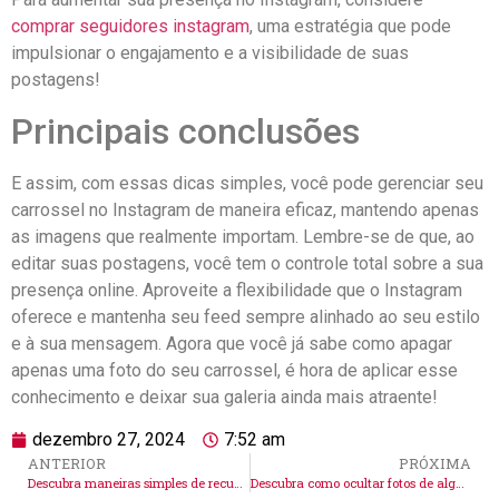
comprar seguidores instagram
, uma estratégia que pode
impulsionar⁤ o engajamento e ⁣a visibilidade de suas
postagens!
Principais conclusões
E assim,​ com ⁤essas dicas simples, você pode gerenciar seu
carrossel no ‌Instagram de maneira eficaz, ⁢mantendo apenas
as imagens que‍ realmente importam. Lembre-se de que, ‍ao
editar suas postagens, você ⁢tem o‍ controle⁤ total sobre a ​sua
presença online. Aproveite ‍a flexibilidade que o​ Instagram⁣
oferece e mantenha ⁤seu ‌feed sempre alinhado ao seu estilo ​
e à sua mensagem. Agora que você já sabe ⁣como apagar
apenas uma foto do seu carrossel, é hora de⁢ aplicar esse
conhecimento‌ e deixar⁣ sua galeria ainda mais atraente!
dezembro 27, 2024
7:52 am
ANTERIOR
PRÓXIMA
Descubra maneiras simples de recuperar fotos eliminadas no Instagram
Descubra como ocultar fotos de alguém no Instagram facilmente