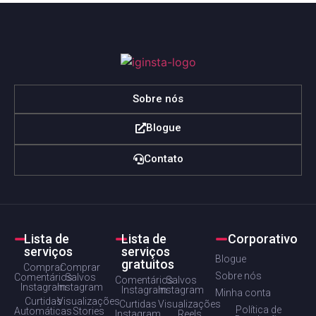
Sobre nós
Blogue
Contato
Lista de
Lista de
Corporativo
serviços
serviços
Blogue
gratuitos
Comprar
Comprar
Sobre nós
Comentários
Salvos
Comentários
Salvos
Instagram
Instagram
Instagram
Instagram
Minha conta
Curtidas
Visualizações
Curtidas
Visualizações
Política de
Automáticas
Stories
Instagram
Reels