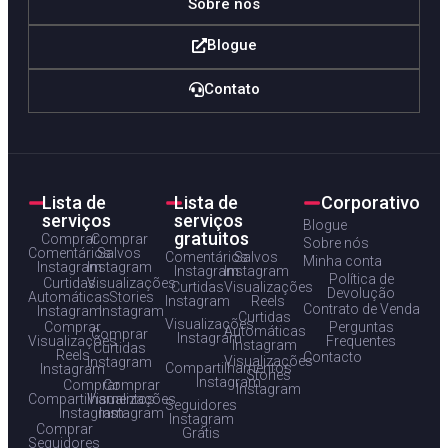
Sobre nós
Blogue
Contato
Lista de
Lista de
Corporativo
serviços
serviços
Blogue
gratuitos
Comprar
Comprar
Sobre nós
Comentários
Salvos
Comentários
Salvos
Minha conta
Instagram
Instagram
Instagram
Instagram
Política de
Curtidas
Visualizações
Curtidas
Visualizações
Devolução
Automáticas
Stories
Instagram
Reels
Contrato de Venda
Instagram
Instagram
Curtidas
Visualizações
Comprar
Perguntas
Automáticas
Comprar
Instagram
Visualizações
Frequentes
Instagram
Curtidas
Reels
Contacto
Visualizações
Instagram
Compartilhamentos
Instagram
Stories
Instagram
Comprar
Comprar
Instagram
Compartilhamentos
Visualizações
Seguidores
Instagram
Instagram
Instagram
Comprar
Grátis
Seguidores