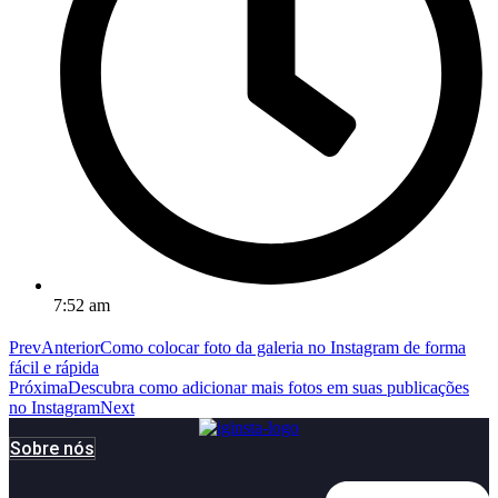
7:52 am
Prev
Anterior
Como colocar foto da galeria no Instagram de forma
fácil e rápida
Próxima
Descubra como adicionar mais fotos em suas publicações
no Instagram
Next
Sobre nós