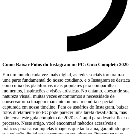
Como Baixar Fotos do Instagram no PC: Guia⁤ Completo 2020
Em um mundo cada vez mais digital, as ‌redes sociais‌ tornaram-se
uma parte fundamental do‍ nosso cotidiano,⁢ e o⁢ Instagram se destaca
como uma das plataformas mais populares para compartilhar
momentos, inspirações e⁢ visões artísticas. No entanto,‌ apesar de sua
natureza visual, muitas‌ vezes encontramos a necessidade de
conservar‍ uma imagem marcante⁣ ou uma memória especial⁤
capturada em nossa timeline. Para os usuários do⁢ Instagram, baixar
fotos diretamente‍ no PC pode parecer uma tarefa desafiadora,⁣ mas
não tema: este guia completo‍ de 2020 ⁢está aqui para⁢ desmistificar o
processo. Neste artigo, você encontrará métodos acessíveis e
⁣práticos para salvar aquelas imagens que tanto ama, garantindo​ que
sua coleção digital esteja ​sempre⁢ ao seu alcance. Prepare-se para