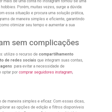
ter mais de ‍uma conta no Instagram tornou-se uma
⁢ e hobbies. Porém, muitas vezes, surge a dúvida:
 essa situação⁢ e procura uma solução prática,
agrams de maneira simples e eficiente, garantindo
 como otimizar​ seu tempo e aumentar a sua
agram sem complicações
s: utilize o‌ recurso de
compartilhamento ​
o de redes sociais
que⁢ integram ‌suas contas,
tagens
⁤ para evitar a necessidade​ de
optar ⁤por​
comprar seguidores instagram
,
 ‌de​ maneira simples e eficaz. Com essas‍ dicas,​
orar as opções de edição ⁢e filtros disponíveis