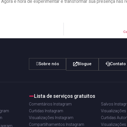
s. Agora é hora ​de experimentar e transformar ‌sua presença nas r
Co
Sobre nós
Blogue
Contato
Lista de serviços gratuitos
Comentários Instagram
Salvos Instag
agram
Curtidas Instagram
Visualizações
am
Visualizações Instagram
Curtidas Auto
Compartilhamentos Instagram
Visualizações
stagram