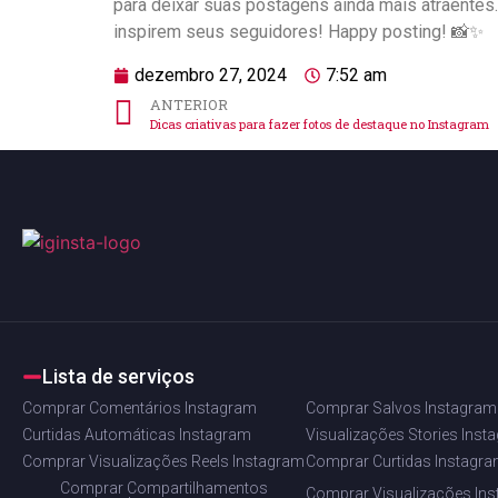
para‍ deixar‍ suas ⁢postagens ainda‍ mais atraente
⁤inspirem seus seguidores! Happy posting! 📸✨
dezembro 27, 2024
7:52 am
ANTERIOR
Dicas criativas para fazer fotos de destaque no Instagram
Lista de serviços
Comprar Comentários Instagram
Comprar Salvos Instagram
Curtidas Automáticas Instagram
Visualizações Stories Inst
Comprar Visualizações Reels Instagram
Comprar Curtidas Instagr
Comprar Compartilhamentos
Comprar Visualizações In