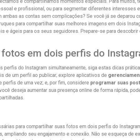
onectamos⁢ e ‍compartilhamos momentos especiais. Para muitos, 
 ⁣pessoal e profissional,⁢ ou para segmentar diferentes interesses
m ambas as contas sem complicações? Se você já⁤ se deparou com
 truques ​para compartilhar suas melhores imagens em ​dois ‌Inst
is e ágeis para os seus‌ seguidores. Prepare-se para descobrir
r fotos em⁤ dois perfis do Inst
 ⁢perfis‌ do Instagram simultaneamente, ‌siga estas dicas ⁣prática
is de um ⁣perfil ao publicar; explore aplicativos ‌de
gerenciament
 perfis de uma​ vez; e, por ⁢fim, considere
programar suas ​pos
ocê deseja‍ aumentar sua presença ⁢online de forma rápida, ⁣pode 
artilhadas.
sárias para compartilhar⁣ suas⁢ fotos em dois perfis do Instagram
s, ampliando seu engajamento e conexão. Não se esqueça de expl