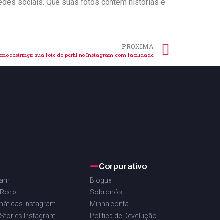
edes ​sociais. Que ‌suas fotos contem histórias ‍e
PRÓXIMA
mo restringir sua foto de perfil no Instagram com facilidade
Corporativo
ram
Blogue
 Reels
Sobre nós
máticas Instagram
Minha conta
 Stories Instagram
Política de Devolução