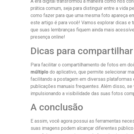
A era digital transformou a ⁤maneira ‍como nos c
prática ⁤comum, seja para distinguir⁤ entre a vida
como‍ fazer para​ que uma mesma foto ⁢apareça e
este ‍artigo é para você! Vamos explorar‌ dicas e
que suas​ lembranças fiquem ainda mais acessíve
presença ⁢online!
Dicas para⁤ compartilha
Para facilitar o compartilhamento ⁣de fotos em dois
múltiplo
do aplicativo,⁢ que ‌permite⁤ selecionar ma
facilitando a postagem ⁣em diversas ⁣plataformas e
publicações manuais⁢ frequentes. Além disso, se v
impulsionando a visibilidade das suas fotos‍ comp
A conclusão
E assim, você agora ⁣possui as ​ferramentas‍ neces
suas​ imagens podem ⁣alcançar diferentes público