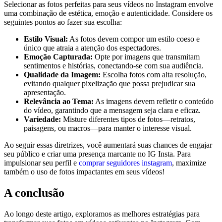
Selecionar as fotos perfeitas para seus vídeos‌ no Instagram envolve
uma combinação de ‌estética, ​emoção e autenticidade. Considere os
seguintes pontos ao fazer sua escolha:
Estilo ⁤Visual:
As fotos devem compor ⁤um‌ estilo coeso e
único que atraia a ⁣atenção dos espectadores.
Emoção Capturada:
Opte por imagens que‍ transmitam⁤
sentimentos e histórias, conectando-se ‍com sua audiência.
Qualidade⁤ da Imagem:
Escolha‍ fotos com alta ⁢resolução,⁢
evitando⁣ qualquer pixelização que possa⁣ prejudicar sua
apresentação.
Relevância ao Tema:
‌As imagens devem refletir o conteúdo⁢
do vídeo, garantindo que‍ a‍ mensagem seja clara e eficaz.
Variedade:
Misture ‌diferentes ⁤tipos de fotos—retratos,
paisagens, ou macros—para manter o interesse visual.
Ao seguir ​essas diretrizes, ‌você aumentará⁤ suas chances de engajar
seu‍ público⁤ e criar uma​ presença marcante no IG Insta. Para
impulsionar seu⁤ perfil ‌e
comprar seguidores instagram
,​ maximize
também⁣ o uso ⁣de ⁣fotos impactantes em ‌seus‍ vídeos!
A ⁢conclusão
Ao longo‌ deste artigo, exploramos as⁢ melhores estratégias ⁤para