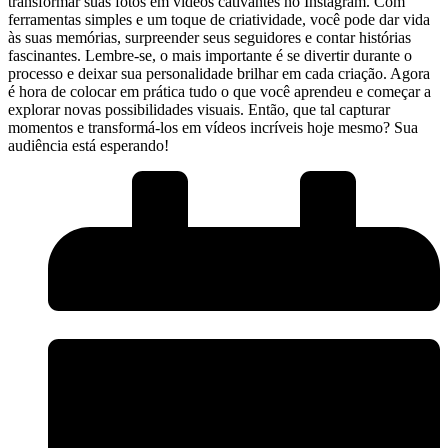
transformar suas fotos em ⁤vídeos cativantes no Instagram. ‌Com
ferramentas simples e um toque ‍de criatividade, ⁢você‍ pode dar vida
às ​suas ⁢memórias, surpreender seus seguidores⁣ e contar‌ histórias
fascinantes. ⁢Lembre-se, o mais ⁤importante é ‍se⁢ divertir durante o
processo e deixar⁤ sua⁤ personalidade brilhar em⁢ cada criação. Agora
é hora de colocar ‌em prática tudo o que você aprendeu‌ e‌ começar a
explorar‍ novas possibilidades visuais.‌ Então, que ⁢tal‍ capturar
momentos ‍e transformá-los em vídeos incríveis hoje mesmo? Sua
audiência está esperando!