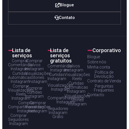
Blogue
Contato
Lista de
Lista de
Corporativo
serviços
serviços
Blogue
gratuitos
Comprar
Comprar
Sobre nós
Comentários
Salvos
Comentários
Salvos
Minha conta
Instagram
Instagram
Instagram
Instagram
Política de
Curtidas
Visualizações
Curtidas
Visualizações
Devolução
Automáticas
Stories
Instagram
Reels
Contrato de Venda
Instagram
Instagram
Curtidas
Visualizações
Comprar
Perguntas
Automáticas
Comprar
Instagram
Visualizações
Frequentes
Instagram
Curtidas
Reels
Contacto
Visualizações
Instagram
Compartilhamentos
Instagram
Stories
Instagram
Comprar
Comprar
Instagram
Compartilhamentos
Visualizações
Seguidores
Instagram
Instagram
Instagram
Comprar
Grátis
Seguidores
Instagram