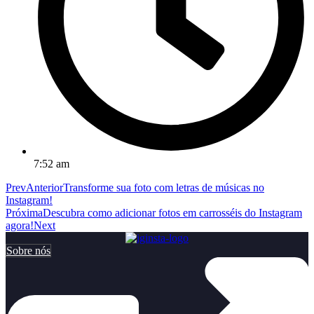
7:52 am
Prev
Anterior
Transforme sua foto com letras de músicas no
Instagram!
Próxima
Descubra como adicionar fotos em carrosséis do Instagram
agora!
Next
Sobre nós