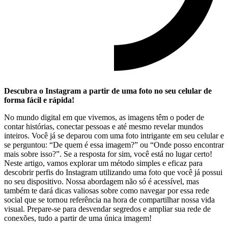
Descubra o⁤ Instagram a partir de uma foto no seu celular de
forma fácil e rápida!
No mundo digital em que ⁣vivemos, as ​imagens ‌têm ​o poder de⁤
contar histórias, conectar‍ pessoas ‌e até mesmo⁣ revelar mundos⁤
inteiros. Você já se deparou ⁢com uma ​foto intrigante em seu celular e
se perguntou:‌ “De quem é essa imagem?”‍ ou “Onde posso encontrar
mais sobre isso?”. Se a ​resposta for ⁤sim, você está no lugar certo!
⁢Neste artigo, vamos explorar⁣ um método simples ⁤e eficaz ‍para
descobrir perfis do ⁢Instagram⁣ utilizando uma foto que⁢ você já possui
no seu⁣ dispositivo.‌ Nossa abordagem não só é acessível,⁤ mas
também te⁣ dará dicas valiosas⁢ sobre como navegar por essa rede‍
social que se tornou referência na hora de compartilhar nossa vida
visual. Prepare-se para desvendar⁢ segredos e ampliar sua rede de
conexões, tudo a​ partir de uma⁢ única imagem!