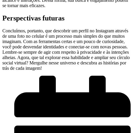
alcance e interações. Dessa forma, sua busca e engajamento podem
se tornar⁢ mais eficazes.
Perspectivas futuras
Concluímos, portanto, que ⁣descobrir um perfil no Instagram através⁣
de uma foto ⁤no‌ celular é⁢ um processo mais‍ simples⁢ do que muitos
imaginam.⁣ Com as ferramentas certas e um ⁤pouco de ​curiosidade,
você‌ pode desvendar identidades e conectar-se com ‌novas pessoas.
Lembre-se sempre⁢ de agir com respeito à privacidade e ‌às intenções
alheias. ‌Agora, que ⁣tal explorar essa habilidade e ampliar seu⁣ círculo
social virtual? Mergulhe nesse⁢ universo e descubra as⁤ histórias por
trás‍ de⁢ cada imagem!