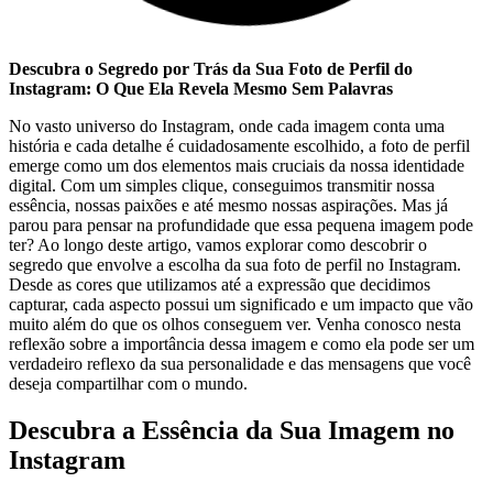
Descubra o ‍Segredo‍ por​ Trás da⁤ Sua Foto de Perfil ⁣do
⁢Instagram: ⁢O Que Ela ⁤Revela ⁢Mesmo Sem ⁣Palavras
No vasto ⁢universo do Instagram, onde cada​ imagem conta ⁤uma
história e ​cada detalhe ⁢é cuidadosamente escolhido, a foto⁢ de​ perfil
emerge como um dos elementos mais cruciais da nossa ⁢identidade
digital. Com um ⁣simples clique, conseguimos transmitir nossa
essência, nossas paixões e⁤ até mesmo nossas‌ aspirações.⁣ Mas já ​
parou ‌para pensar na profundidade que ⁣essa pequena imagem pode
⁣ter? Ao longo deste artigo, ⁢vamos explorar como descobrir o‍
segredo que ⁢envolve a escolha⁤ da sua‍ foto de​ perfil no Instagram.
Desde⁤ as⁢ cores que utilizamos até⁢ a expressão que decidimos
‌capturar, cada aspecto possui​ um significado e um impacto que vão
muito⁤ além do que os olhos conseguem ver. Venha⁤ conosco‌ nesta
reflexão sobre ‌a ⁤importância dessa imagem e ‍como‌ ela pode ser um⁣
verdadeiro reflexo da sua personalidade e das ⁢mensagens que você
⁣deseja ⁤compartilhar com o ​mundo.
Descubra a⁣ Essência da Sua Imagem no
Instagram