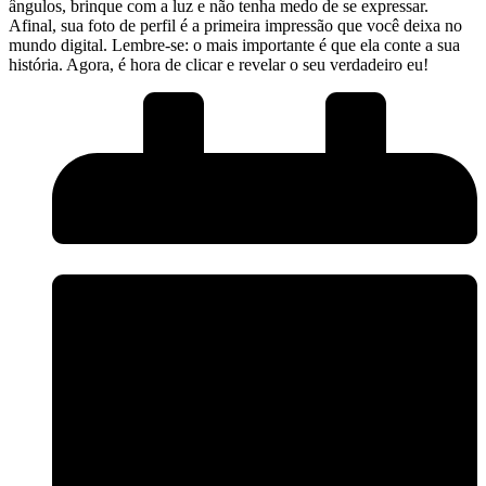
ângulos, brinque ⁣com a luz e⁢ não tenha ​medo de se expressar.‌
Afinal, sua ‌foto de perfil é a primeira impressão que⁤ você ‍deixa no
mundo⁤ digital. Lembre-se: o ‍mais ⁣importante⁣ é​ que ela conte a sua‍
história. Agora, é hora de ⁢clicar e revelar o ⁣seu verdadeiro‍ eu!