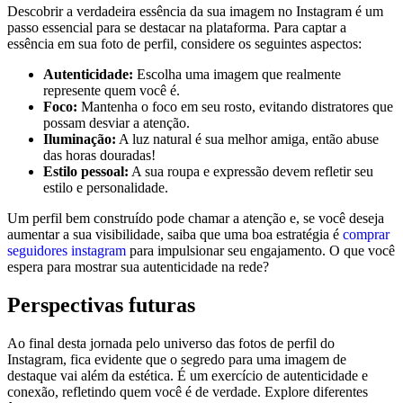
Descobrir a verdadeira ⁣essência da sua imagem no Instagram é‌ um
passo essencial para se ⁢destacar na​ plataforma. Para captar‍ a⁣
essência‌ em sua ⁣foto de perfil, ‌considere os seguintes ​aspectos:
Autenticidade:
Escolha uma imagem que ‍realmente
represente quem você ⁣é.
Foco:
Mantenha‍ o foco em ⁤seu rosto, evitando‍ distratores que
possam ‌desviar a atenção.
Iluminação:
A luz⁤ natural é sua​ melhor amiga, então abuse ​
das horas douradas!
Estilo pessoal:
A sua roupa e expressão​ devem refletir seu
estilo e personalidade.
Um perfil bem construído pode chamar ⁣a ⁢atenção ​e, se você ‍deseja
aumentar a‌ sua visibilidade, saiba⁤ que uma boa estratégia é
comprar
seguidores instagram
para ⁤impulsionar seu engajamento.⁢ O que você
espera ⁤para mostrar sua autenticidade na​ rede?
Perspectivas futuras
Ao final desta jornada ⁣pelo universo⁤ das fotos de‍ perfil do
Instagram, ⁤fica evidente que o segredo para⁢ uma imagem de
⁣destaque vai além da ⁤estética. É⁤ um​ exercício⁢ de ‌autenticidade ⁤e⁤
conexão,​ refletindo quem você é ‍de verdade. Explore ‌diferentes‌