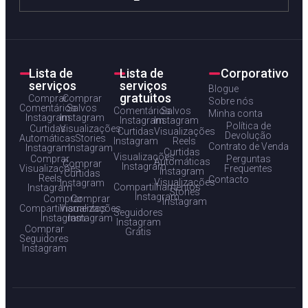
Lista de
Lista de
Corporativo
serviços
serviços
Blogue
gratuitos
Comprar
Comprar
Sobre nós
Comentários
Salvos
Comentários
Salvos
Minha conta
Instagram
Instagram
Instagram
Instagram
Política de
Curtidas
Visualizações
Curtidas
Visualizações
Devolução
Automáticas
Stories
Instagram
Reels
Contrato de Venda
Instagram
Instagram
Curtidas
Visualizações
Comprar
Perguntas
Automáticas
Comprar
Instagram
Visualizações
Frequentes
Instagram
Curtidas
Reels
Contacto
Visualizações
Instagram
Compartilhamentos
Instagram
Stories
Instagram
Comprar
Comprar
Instagram
Compartilhamentos
Visualizações
Seguidores
Instagram
Instagram
Instagram
Comprar
Grátis
Seguidores
Instagram