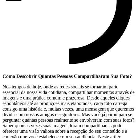
Como Descobrir ⁤Quantas Pessoas Compartilharam Sua ​Foto?
Nos tempos⁣ de hoje,‌ onde as redes sociais se tornaram​ parte
essencial‌ da nossa vida cotidiana, ‌compartilhar⁤ momentos através de
imagens é uma prática comum e prazerosa. Desde​ aqueles cliques
espontâneos até as produções mais elaboradas, ‍cada foto carrega
consigo uma história e,‌ muitas vezes, uma mensagem que queremos
dividir com nossos amigos‍ e seguidores. Mas você já parou para se
perguntar ⁣quantas ⁢pessoas‍ realmente se envolveram ⁢com suas ⁣fotos?
Saber quantas vezes suas⁤ imagens foram ‍compartilhadas pode
oferecer⁢ uma⁢ visão valiosa sobre a recepção ⁣do‌ seu conteúdo e a
conexão que você estabelece com sua audiência. Neste artigo,