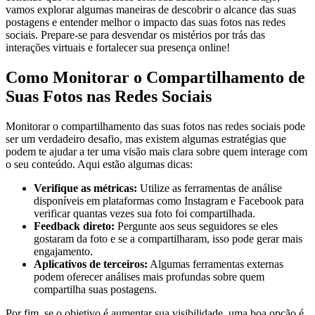
vamos explorar‍ algumas maneiras de descobrir o ⁣alcance das suas
postagens e‌ entender melhor o impacto ⁢das suas fotos nas ⁤redes
sociais. Prepare-se para desvendar⁤ os mistérios por ⁢trás das
interações virtuais e fortalecer sua presença online!
Como Monitorar⁢ o Compartilhamento de
Suas Fotos nas Redes Sociais
Monitorar o compartilhamento das ‌suas‌ fotos nas redes sociais pode
ser⁤ um verdadeiro desafio, mas existem algumas estratégias que
podem te ajudar a ter uma ‌visão mais⁤ clara‌ sobre quem interage com
o seu conteúdo. Aqui estão algumas dicas:
Verifique as‌ métricas:
Utilize as ferramentas de‌ análise
disponíveis ​em​ plataformas ‌como​ Instagram e⁢ Facebook para
verificar quantas vezes sua foto foi compartilhada.
Feedback direto:
Pergunte aos ‍seus seguidores ⁤se⁣ eles
gostaram da‌ foto e ‍se a compartilharam, isso⁤ pode gerar mais​
engajamento.
Aplicativos de terceiros:
Algumas ferramentas externas
podem oferecer ​análises⁣ mais profundas sobre quem
compartilha suas postagens.
Por fim, se o objetivo é aumentar sua‌ visibilidade, uma boa opção é