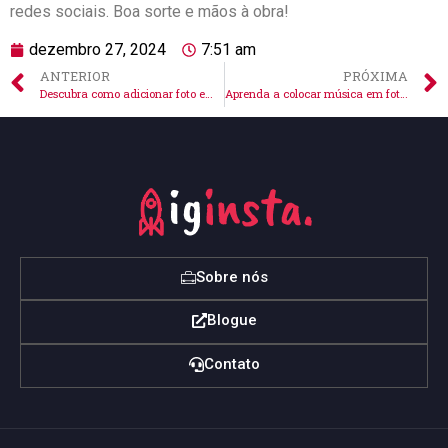
redes sociais. Boa sorte‌ e⁢ mãos à ⁣obra!
dezembro 27, 2024
7:51 am
ANTERIOR
PRÓXIMA
Descubra como adicionar foto em post já publicado no Instagram agora
Aprenda a colocar música em fotos do Instagram já postadas!
Sobre nós
Blogue
Contato