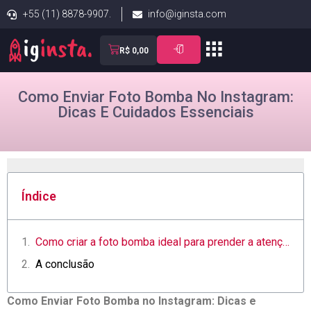
+55 (11) 8878-9907.
info@iginsta.com
R$
0,00
Como Enviar Foto Bomba No Instagram:
Dicas E Cuidados Essenciais
Índice
Como⁢ criar ⁢a foto bomba​ ideal para⁤ prender a atenção no Instagram
A ​conclusão
Como Enviar Foto Bomba ⁣no Instagram: Dicas e