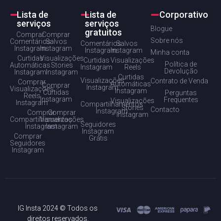
Lista de
Lista de
Corporativo
serviços
serviços
Blogue
gratuitos
Comprar
Comprar
Sobre nós
Comentários
Salvos
Comentários
Salvos
Instagram
Instagram
Instagram
Instagram
Minha conta
Curtidas
Visualizações
Curtidas
Visualizações
Política de
Automáticas
Stories
Instagram
Reels
Devolução
Instagram
Instagram
Curtidas
Visualizações
Contrato de Venda
Comprar
Automáticas
Comprar
Instagram
Visualizações
Instagram
Curtidas
Perguntas
Reels
Instagram
Frequentes
Visualizações
Instagram
Compartilhamentos
Stories
Contacto
Instagram
Comprar
Comprar
Instagram
Compartilhamentos
Visualizações
Seguidores
Instagram
Instagram
Instagram
Comprar
Grátis
Seguidores
Instagram
IG Insta 2024 © Todos os
direitos reservados.