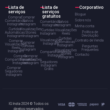
Lista de
Lista de
Corporativo
serviços
serviços
Blogue
gratuitos
Comprar
Comprar
Sobre nós
Comentários
Salvos
Comentários
Salvos
Instagram
Instagram
Instagram
Instagram
Minha conta
Curtidas
Visualizações
Curtidas
Visualizações
Política de
Automáticas
Stories
Instagram
Reels
Devolução
Instagram
Instagram
Curtidas
Visualizações
Contrato de Venda
Comprar
Automáticas
Comprar
Instagram
Visualizações
Instagram
Curtidas
Perguntas
Reels
Instagram
Frequentes
Visualizações
Instagram
Compartilhamentos
Stories
Contacto
Instagram
Comprar
Comprar
Instagram
Compartilhamentos
Visualizações
Seguidores
Instagram
Instagram
Instagram
Comprar
Grátis
Seguidores
Instagram
IG Insta 2024 © Todos os
direitos reservados.