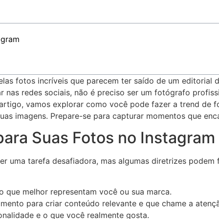
tagram
as‌ fotos ​incríveis que⁢ parecem ter saído de um editorial
ar nas redes sociais, não é preciso‍ ser um ⁢fotógrafo pro
 artigo, ⁤vamos explorar como ‍você ‍pode fazer a trend de 
s suas ⁤imagens. Prepare-se para ​capturar momentos que enca
para Suas Fotos ‌no Instagram
ser uma​ tarefa desafiadora, mas algumas diretrizes podem f
stilo ⁣que melhor representam você ou sua marca.
omento para criar conteúdo relevante e que ‌chame a​ atenç
onalidade e o que você ‌realmente gosta.