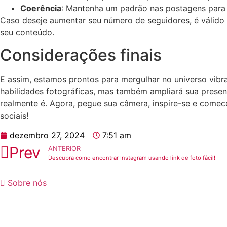
Coerência
: Mantenha um‌ padrão nas ‌postagens para
Caso ⁢deseje aumentar seu número de seguidores, é válido
seu conteúdo.
Considerações finais
E assim, estamos prontos ⁢para mergulhar no ​universo vibra
habilidades fotográficas, mas também ⁤ampliará sua presenç
‌realmente é. Agora,⁢ pegue⁣ sua câmera, inspire-se e comec
sociais!
dezembro 27, 2024
7:51 am
Prev
ANTERIOR
Descubra como encontrar Instagram usando link de foto fácil!
Sobre nós