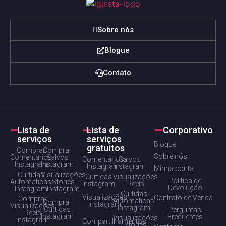
Sobre nós
Blogue
Contato
Lista de
Lista de
Corporativo
serviços
serviços
Blogue
gratuitos
Comprar
Comprar
Sobre nós
Comentários
Salvos
Comentários
Salvos
Instagram
Instagram
Instagram
Instagram
Minha conta
Curtidas
Visualizações
Curtidas
Visualizações
Política de
Automáticas
Stories
Instagram
Reels
Devolução
Instagram
Instagram
Curtidas
Visualizações
Contrato de Venda
Comprar
Automáticas
Comprar
Instagram
Visualizações
Instagram
Curtidas
Perguntas
Reels
Instagram
Frequentes
Visualizações
Instagram
Compartilhamentos
Stories