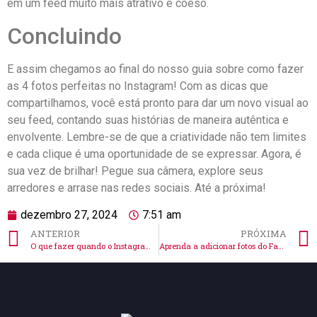
em um feed muito mais atrativo e ​coeso.
Concluindo
E assim​ chegamos ao final do nosso guia sobre como fazer​
as 4 fotos perfeitas no⁣ Instagram! ⁢Com as dicas que
compartilhamos, ⁢você está pronto para dar um novo visual ao
seu feed, ‌contando suas histórias de maneira autêntica e
envolvente.⁤ Lembre-se de que a ⁢criatividade não tem limites
e cada clique é uma oportunidade de se expressar. Agora, é
sua vez de brilhar! Pegue sua‍ câmera, explore ⁣seus
arredores e arrase nas redes sociais. Até‌ a próxima!
dezembro 27, 2024
7:51 am
ANTERIOR
PRÓXIMA
O que fazer quando o Instagram não posta foto: dicas úteis
Aprenda a adicionar fotos do Facebook no Instagram facilmente