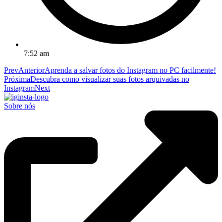
7:52 am
Prev
Anterior
Aprenda a salvar fotos do Instagram no PC facilmente!
Próxima
Descubra como visualizar suas fotos arquivadas no
Instagram
Next
Sobre nós