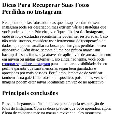
Dicas⁢ Para Recuperar Suas Fotos
Perdidas no Instagram
Recuperar aquelas fotos adoradas que desapareceram do seu⁣
Instagram pode ser desafiador, mas existem várias estratégias que
você pode​ explorar. Primeiro, verifique a
lixeira do Instagram
,
onde ​as fotos excluídas recentemente podem ser restauradas. Caso
não tenha sucesso,⁣ considere usar ferramentas de recuperação ‍de
dados, que podem auxiliar na busca por imagens perdidas no⁣ seu
dispositivo. Além disso, sempre é uma boa prática manter ⁣um
backup das suas fotos, ​seja através de aplicativos de ‌armazenamento
em nuvem ou ⁢mídias externas. Caso ainda não tenha, ​você‍ pode
comprar ‌seguidores instagram
para aumentar a visibilidade do‌ seu
perfil e garantir‌ que suas memórias⁣ sejam bem guardadas ​e
apreciadas por mais pessoas. Por último, lembre-se ⁣de verificar
também a sua galeria de fotos no dispositivo, pois muitas vezes as
imagens podem estar salvas localmente em vez de no aplicativo.
Principais conclusões
E assim chegamos ao final da nossa jornada pela restauração de
fotos do Instagram. Com as dicas práticas que⁣ você aprendeu, agora
é hora de colocar a mão na massa e reviver aqueles momentos