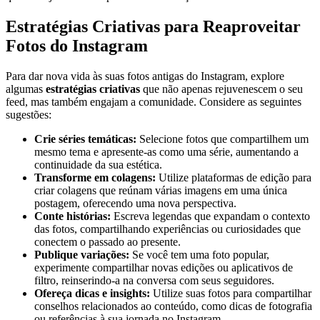
Estratégias Criativas para Reaproveitar
Fotos do Instagram
Para dar⁤ nova vida às suas fotos antigas do⁤ Instagram, explore
algumas
estratégias criativas
que não apenas rejuvenescem o seu
feed, mas também engajam a comunidade. ‌Considere as⁢ seguintes
sugestões:
Crie⁤ séries temáticas:
Selecione⁤ fotos que compartilhem um
mesmo tema e apresente-as como uma série, aumentando a
continuidade ⁤da ⁤sua estética.
Transforme em colagens:
⁤Utilize plataformas de edição para
criar colagens que reúnam várias imagens⁢ em uma única
postagem, oferecendo ​uma nova perspectiva.
Conte histórias:
Escreva legendas que‍ expandam o contexto
das fotos, compartilhando experiências ⁤ou curiosidades que
conectem o ⁢passado ao ​presente.
Publique variações:
Se você⁢ tem uma foto popular,
experimente compartilhar novas edições‌ ou aplicativos de
filtro, reinserindo-a‌ na conversa​ com seus seguidores.
Ofereça dicas e insights:
Utilize suas fotos para compartilhar
conselhos relacionados ao‌ conteúdo, como dicas de fotografia
ou referências à sua jornada no Instagram.