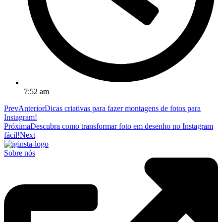
7:52 am
Prev
Anterior
Dicas criativas para fazer montagens de fotos para
Instagram!
Próxima
Descubra como transformar foto em desenho no Instagram
fácil!
Next
Sobre nós