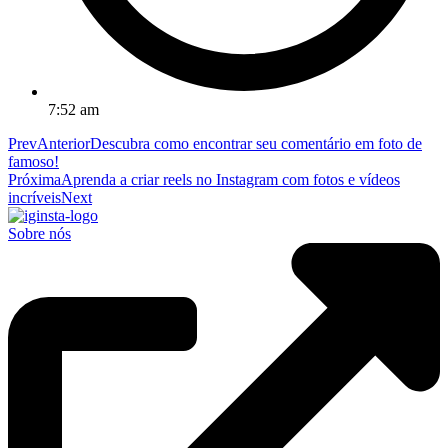
7:52 am
Prev
Anterior
Descubra como encontrar seu comentário em foto de
famoso!
Próxima
Aprenda a criar reels no Instagram com fotos e vídeos
incríveis
Next
Sobre nós