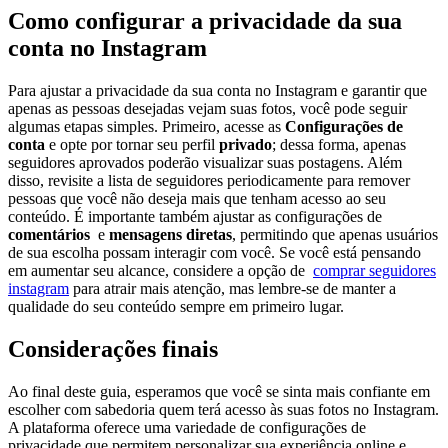
Como configurar ⁢a privacidade da sua ​
conta no Instagram
Para ajustar a privacidade da sua conta no Instagram e ⁣garantir que
‌apenas as⁢ pessoas‍ desejadas vejam suas fotos, você pode seguir
algumas etapas simples. ⁢Primeiro, acesse as
Configurações⁤ de
conta
e opte por tornar seu perfil
privado
; dessa ‌forma,⁤ apenas
seguidores aprovados‍ poderão visualizar suas postagens. Além​
disso, revisite a⁤ lista de seguidores periodicamente para remover
pessoas⁣ que⁤ você não⁤ deseja‌ mais que tenham acesso ‍ao seu‍
conteúdo. ⁣É importante também ajustar ​as ‍configurações de
comentários
‍ e
mensagens diretas
, permitindo ⁤que ‍apenas usuários
de sua⁣ escolha possam interagir com você. Se você está⁣ pensando
em aumentar seu alcance, considere a opção de ⁤
comprar seguidores‌
instagram
para atrair mais atenção, mas lembre-se de manter a
qualidade do seu conteúdo sempre⁤ em primeiro lugar.
Considerações finais
Ao final deste ⁣guia,​ esperamos⁣ que você se ⁣sinta mais confiante em
escolher com⁤ sabedoria⁢ quem terá‌ acesso às suas⁣ fotos no ‍Instagram.⁢
A plataforma⁤ oferece uma⁤ variedade de⁤ configurações ⁢de
⁢privacidade que‍ permitem⁤ personalizar sua‌ experiência online e