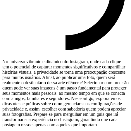
No universo vibrante e ⁢dinâmico do Instagram, onde ⁤cada clique
tem o potencial de capturar‍ momentos ⁤significativos e ​compartilhar
⁣histórias visuais, a⁤ privacidade se torna uma⁤ preocupação crescente
⁣para muitos usuários. ‍Afinal, ao publicar ⁤uma foto, quem será‌
realmente o destinatário dessa arte efêmera? Selecionar​ com precisão‌
quem pode ver suas ⁤imagens é um passo fundamental para proteger
‍seus momentos mais pessoais, ao mesmo tempo em que⁣ se conecta
com amigos, familiares ⁢e seguidores.⁢ Neste ‍artigo, exploraremos
dicas ​úteis ⁤e práticas sobre ⁢como ​gerenciar‌ suas configurações de
privacidade e, assim, escolher⁢ com ⁤sabedoria quem poderá⁤ apreciar
suas fotografias. Prepare-se ⁣para mergulhar em um guia que irá
transformar sua experiência no Instagram, garantindo que cada
postagem ressoe⁢ apenas com aqueles que importam.