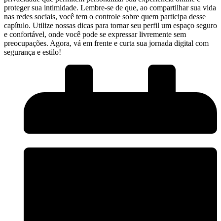
proteger ‌sua intimidade. ‍Lembre-se ⁣de ‌que, ao compartilhar​ sua ⁢vida​
nas ⁤redes sociais, ‍você tem o controle​ sobre quem participa desse
capítulo.⁣ Utilize nossas dicas para⁣ tornar seu perfil ‌um ​espaço seguro
e‌ confortável, onde você ⁣pode se expressar⁢ livremente sem⁢
preocupações. Agora, ⁤vá em frente e curta sua ​jornada digital ‍com
segurança e estilo!