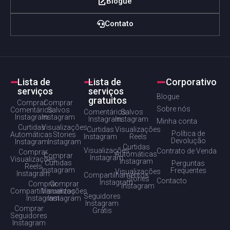
Blogue
Contato
Lista de
Lista de
Corporativo
serviços
serviços
Blogue
gratuitos
Comprar
Comprar
Sobre nós
Comentários
Salvos
Comentários
Salvos
Instagram
Instagram
Instagram
Instagram
Minha conta
Curtidas
Visualizações
Curtidas
Visualizações
Política de
Automáticas
Stories
Instagram
Reels
Devolução
Instagram
Instagram
Curtidas
Visualizações
Contrato de Venda
Comprar
Automáticas
Comprar
Instagram
Visualizações
Instagram
Curtidas
Perguntas
Reels
Instagram
Frequentes
Visualizações
Instagram
Compartilhamentos
Stories
Contacto
Instagram
Comprar
Comprar
Instagram
Compartilhamentos
Visualizações
Seguidores
Instagram
Instagram
Instagram
Comprar
Grátis
Seguidores
Instagram