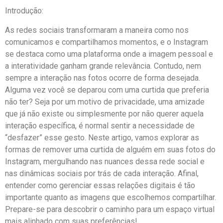
Introdução:
As redes‍ sociais transformaram ‍a maneira como‌ nos
comunicamos e compartilhamos momentos, e o Instagram
se destaca como uma plataforma onde a imagem pessoal e
a interatividade ganham grande relevância. Contudo, nem
⁤sempre⁢ a interação nas fotos ocorre de forma desejada.
Alguma vez ⁣você se ⁣deparou​ com uma curtida que preferia
não ter? Seja por‌ um motivo de​ privacidade, uma amizade
que ⁤já não⁣ existe ou⁣ simplesmente‍ por não querer aquela
interação específica, é normal sentir a ⁢necessidade de
“desfazer” esse gesto. Neste artigo, vamos explorar as
formas de remover uma curtida de alguém​ em suas fotos do‍
Instagram, mergulhando nas ⁤nuances‌ dessa ‍rede social e
nas‍ dinâmicas‍ sociais por⁣ trás ⁤de ⁢cada interação. Afinal,
entender como ⁢gerenciar⁢ essas relações digitais é tão
importante ‍quanto as imagens que escolhemos compartilhar.
⁤Prepare-se ⁣para descobrir o caminho para ⁤um‌ espaço ⁣virtual
⁤mais‌ alinhado com suas ⁣preferências!