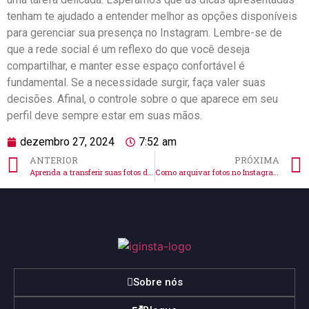
tenham ⁤te ajudado‌ a entender melhor as opções disponíveis
para​ gerenciar sua presença ‍no Instagram. Lembre-se de
que a rede ‌social é um reflexo do ⁤que você ⁤deseja
compartilhar, e manter esse espaço confortável é
⁣fundamental. Se a necessidade surgir, faça ⁤valer suas
decisões. Afinal, o ⁢controle sobre o que ​aparece em seu
perfil deve sempre ⁢estar em suas mãos.
dezembro 27, 2024
7:52 am
ANTERIOR
PRÓXIMA
Aprenda a transferir suas fotos do Instagram para o Facebook facilmente
Como arquivar fotos no Instagram no iPhone de forma fácil!
Sobre nós