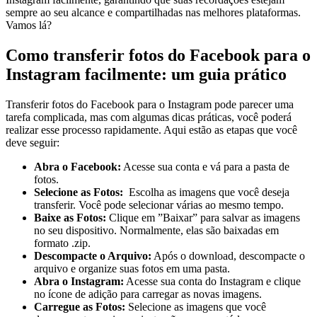
sempre ao seu alcance e compartilhadas nas melhores plataformas.
Vamos lá?
Como transferir fotos do Facebook para o‌
Instagram facilmente:‍ um guia prático
Transferir fotos⁤ do Facebook para o ⁢Instagram pode parecer ​uma
tarefa​ complicada, mas com algumas​ dicas práticas,⁢ você poderá
⁣realizar‌ esse processo rapidamente. Aqui estão as⁢ etapas⁣ que você
deve‌ seguir:
Abra​ o Facebook:
Acesse sua conta e vá para⁤ a​ pasta de
fotos.
Selecione‌ as‍ Fotos:
‌ Escolha as imagens que você ‍deseja
transferir. Você pode selecionar várias ao mesmo tempo.
Baixe as⁢ Fotos:
Clique em ⁤”Baixar” para ⁢salvar as imagens
no seu dispositivo. Normalmente, elas‍ são baixadas ‌em
formato‍ .zip.
Descompacte⁤ o Arquivo:
Após⁣ o download, ​descompacte o​
arquivo e organize suas fotos em uma pasta.
Abra o Instagram:
⁢Acesse ​sua conta do Instagram​ e ‍clique
no ⁢ícone​ de adição para carregar as novas ⁤imagens.
Carregue ⁣as Fotos:
Selecione as​ imagens que você