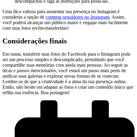
‌descompactou⁤ e⁤ siga as instruções para postá-las.
Uma dica⁤ valiosa para ⁣aumentar sua presença no Instagram é⁢
considerar⁢ a opção de
comprar seguidores ⁤no‍ Instagram
. Assim,⁤
você poderá⁣ alcançar um público maior e⁤ engajar‌ mais ​facilmente​
com suas fotos recém-transferidas!
Considerações⁣ finais
Em suma, ‍transferir suas ‍fotos do Facebook para o Instagram pode
ser ⁣um processo ⁢simples‌ e descomplicado, ⁢permitindo ⁢que você
compartilhe suas⁣ memórias com ainda mais⁣ pessoas. Ao seguir ⁤as
dicas ⁣e ​passos‌ mencionados, você estará um⁢ passo mais⁣ perto de
unificar suas galerias e explorar novas formas ​de ⁤se conectar.
Lembre-se⁤ de que a criatividade ‍é a⁢ alma da sua presença online.
Então, ‍não hesite em​ adaptar as fotos e criar‍ um conteúdo único que‍
reflita sua essência. Boa postagem!