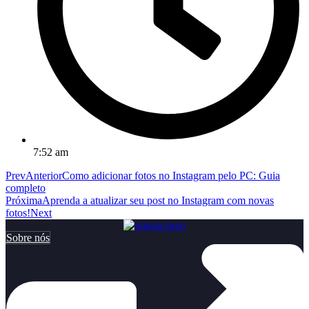
7:52 am
Prev
Anterior
Como adicionar fotos no Instagram pelo PC: Guia
completo
Próxima
Aprenda a atualizar seu post no Instagram com novas
fotos!
Next
Sobre nós