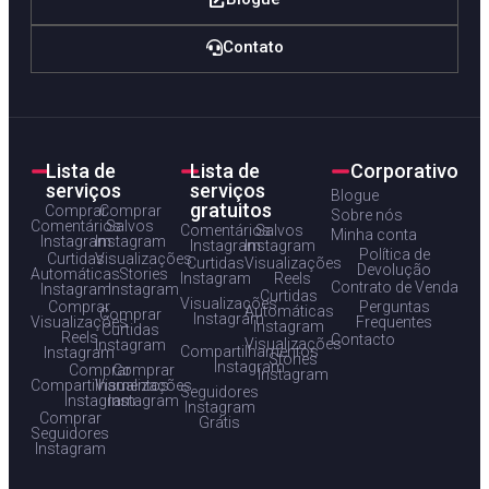
Contato
Lista de
Lista de
Corporativo
serviços
serviços
Blogue
gratuitos
Comprar
Comprar
Sobre nós
Comentários
Salvos
Comentários
Salvos
Minha conta
Instagram
Instagram
Instagram
Instagram
Política de
Curtidas
Visualizações
Curtidas
Visualizações
Devolução
Automáticas
Stories
Instagram
Reels
Contrato de Venda
Instagram
Instagram
Curtidas
Visualizações
Comprar
Perguntas
Automáticas
Comprar
Instagram
Visualizações
Frequentes
Instagram
Curtidas
Reels
Contacto
Visualizações
Instagram
Compartilhamentos
Instagram
Stories
Instagram
Comprar
Comprar
Instagram
Compartilhamentos
Visualizações
Seguidores
Instagram
Instagram
Instagram
Comprar
Grátis
Seguidores
Instagram