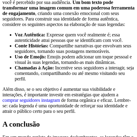
você é percebido‍ por ⁤sua ⁢audiência.
Um bom texto pode
transformar uma imagem comum em uma poderosa ferramenta
de engajamento
, criando ⁤uma conexão‌ emocional com seus
seguidores.⁢ Para construir sua identidade de forma autêntica,
considere‍ os seguintes aspectos⁤ na elaboração de suas legendas:
Voz Autêntica:
Expresse quem você realmente é; essa
autenticidade ​atrai pessoas que se identificam‌ com você.
Conte Histórias:
⁤Compartilhe narrativas que envolvam seus
seguidores, tornando⁣ suas postagens memoráveis.
Uso de Emojis:
Emojis podem⁤ adicionar um toque⁢ pessoal ​e
visual‍ às suas legendas, tornando-as mais dinâmicas.
Chamadas à Ação:
Incentive ⁣seus seguidores⁢ a interagir, seja
comentando, compartilhando ou até mesmo visitando seu
perfil.
Além disso, se o seu objetivo ⁣é aumentar ⁤sua visibilidade e ​
interações, ⁤é⁤ importante investir em estratégias que ajudem ​a
comprar ‌seguidores instagram
de⁢ forma orgânica e eficaz. Lembre-
se: cada legenda é uma oportunidade de reforçar sua identidade e
atrair o público certo⁢ para o seu perfil.
A conclusão