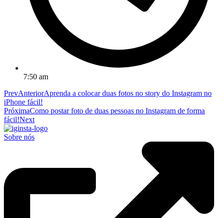
7:50 am
Prev
Anterior
Aprenda a colocar duas fotos no story do Instagram no
iPhone fácil!
Próxima
Como postar foto de duas pessoas no Instagram de forma
fácil!
Next
Sobre nós