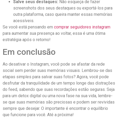
Salve seus destaques:
Não esqueça de fazer
screenshots dos seus destaques ⁢ou exportá-los ⁤para
outra ⁢plataforma, caso queira manter essas memórias
acessíveis.
Se você ​está pensando ‌em
comprar seguidores ⁤instagram
​
para ‌aumentar sua presença ​ao voltar, essa é uma ótima
estratégia após o retorno!
Em conclusão
Ao ​desativar o Instagram, você pode se‍ afastar⁤ da rede
social ⁤sem perder suas memórias visuais. Lembrou-se das
etapas simples para salvar suas fotos?​ Agora, você ⁣pode
desfrutar da‌ tranquilidade de um ‌tempo longe ​das distrações
do feed, sabendo que suas⁤ recordações estão ‍seguras. Seja
para ⁣um⁣ detox digital⁤ ou uma nova fase‌ na ​sua vida,‌ lembre-
se que​ suas memórias⁢ são preciosas‍ e podem ser revividas
sempre que‌ desejar. O importante⁢ é‍ encontrar o equilíbrio
que funcione para ⁢você. Até a próxima!