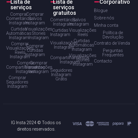
Lista de
Lista de
Corporativo
serviços
serviços
Blogue
gratuitos
Comprar
Comprar
Sobre nós
Comentários
Salvos
Comentários
Salvos
Instagram
Instagram
Instagram
Instagram
Minha conta
Curtidas
Visualizações
Curtidas
Visualizações
Política de
Automáticas
Stories
Instagram
Reels
Devolução
Instagram
Instagram
Curtidas
Visualizações
Contrato de Venda
Comprar
Automáticas
Comprar
Instagram
Visualizações
Instagram
Curtidas
Perguntas
Reels
Instagram
Frequentes
Visualizações
Instagram
Compartilhamentos
Stories
Contacto
Instagram
Comprar
Comprar
Instagram
Compartilhamentos
Visualizações
Seguidores
Instagram
Instagram
Instagram
Comprar
Grátis
Seguidores
Instagram
IG Insta 2024 © Todos os
direitos reservados.