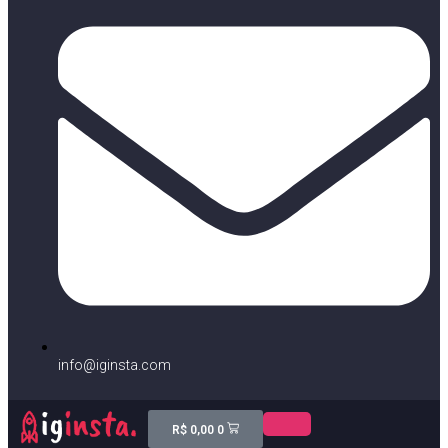
info@iginsta.com
R$
0,00
0