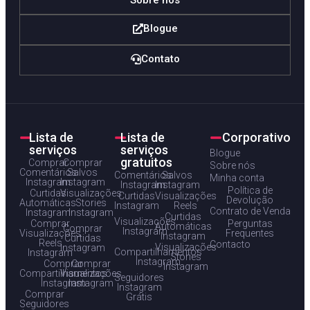
Sobre nós
Blogue
Contato
Lista de
Lista de
Corporativo
serviços
serviços
Blogue
gratuitos
Comprar
Comprar
Sobre nós
Comentários
Salvos
Comentários
Salvos
Minha conta
Instagram
Instagram
Instagram
Instagram
Política de
Curtidas
Visualizações
Curtidas
Visualizações
Devolução
Automáticas
Stories
Instagram
Reels
Contrato de Venda
Instagram
Instagram
Curtidas
Visualizações
Comprar
Perguntas
Automáticas
Comprar
Instagram
Visualizações
Frequentes
Instagram
Curtidas
Reels
Contacto
Visualizações
Instagram
Compartilhamentos
Instagram
Stories
Instagram
Comprar
Comprar
Instagram
Compartilhamentos
Visualizações
Seguidores
Instagram
Instagram
Instagram
Comprar
Grátis
Seguidores