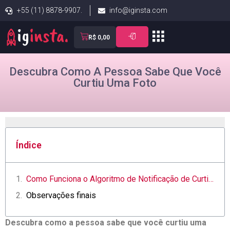
+55 (11) 8878-9907.
info@iginsta.com
R$
0,00
Descubra Como A Pessoa Sabe Que Você
Curtiu Uma Foto
Índice
Como Funciona o Algoritmo de Notificação de Curtidas nas Redes Sociais
Observações finais
Descubra como a pessoa sabe‍ que você curtiu uma‍