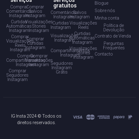
Blogue
gratuitos
Comprar
Comprar
Sobre nós
Comentários
Salvos
Comentários
Salvos
Instagram
Instagram
Instagram
Instagram
Minha conta
Curtidas
Visualizações
Curtidas
Visualizações
Política de
Automáticas
Stories
Instagram
Reels
Devolução
Instagram
Instagram
Curtidas
Visualizações
Contrato de Venda
Comprar
Automáticas
Comprar
Instagram
Visualizações
Instagram
Curtidas
Perguntas
Reels
Instagram
Frequentes
Visualizações
Instagram
Compartilhamentos
Stories
Contacto
Instagram
Comprar
Comprar
Instagram
Compartilhamentos
Visualizações
Seguidores
Instagram
Instagram
Instagram
Comprar
Grátis
Seguidores
Instagram
IG Insta 2024 © Todos os
direitos reservados.