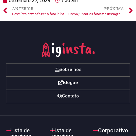
dezembro 27, 2024
7:50 am
ANTERIOR
PRÓXIMA
Descubra como fazer a foto ir inteira no Instagram eficazmente
Como juntar as fotos no Instagram: dicas práticas e criativas
Sobre nós
Blogue
Contato
Lista de
Lista de
Corporativo
serviços
serviços