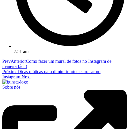
7:51 am
Prev
Anterior
Como fazer um mural de fotos no Instagram de
maneira fácil!
Próxima
Dicas práticas para diminuir fotos e arrasar no
Instagram!
Next
Sobre nós