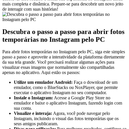
mais completa ⁢e ‌dinâmica. ⁣Prepare-se para‍ descobrir um novo jeito
de interagir ⁢com suas histórias!
Descubra o⁣ passo a ​passo para‍ abrir⁢ fotos
temporárias no Instagram‍ pelo PC
Para ⁣abrir⁢ fotos⁤ temporárias no⁢ Instagram ​pelo PC, siga‍ este simples
passo a​ passo e aproveite a interatividade da plataforma diretamente
da sua tela grande. ‌Você precisará ‍realizar algumas ações ⁢para
visualizar ⁢essas imagens que ⁤normalmente são‌ compartilhadas
⁤apenas ​no ⁢aplicativo. Aqui⁣ estão os⁢ passos:
Utilize um emulador Android:
Faça o download de‌ um
emulador, ‍como o ⁢BlueStacks ⁣ou NoxPlayer, que⁢ permite
executar​ o aplicativo Instagram no⁢ seu computador.
Instale o Instagram:
Acesse ​a Google Play Store no
emulador e baixe o aplicativo Instagram,⁤ fazendo login com
sua conta.
Visualize e interaja:
‍Agora, você pode navegar pelo
Instagram, incluindo o visual das fotos temporárias que os
seus amigos publicaram.
Dicas ⁢para utilização:
Para melhores resultados, certifique-se⁢