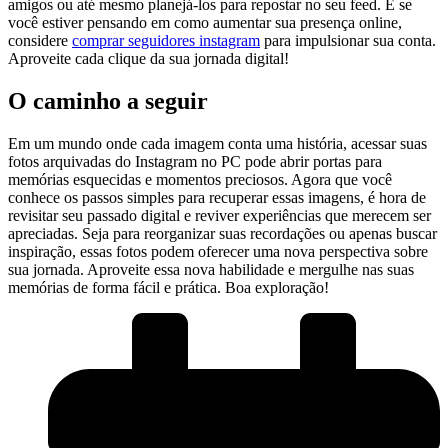
amigos ou até mesmo​ planejá-los para‌ repostar⁤ no seu feed. E​ se
você estiver‍ pensando em como aumentar ⁢sua ​presença online,
considere
comprar seguidores instagram
para impulsionar⁣ sua conta.
Aproveite cada clique da sua jornada digital!
O caminho a seguir
Em um mundo onde cada imagem ⁤conta uma‌ história, acessar suas
fotos arquivadas do Instagram no ⁤PC pode ​abrir portas​ para
memórias esquecidas e‍ momentos⁤ preciosos. Agora que⁤ você
conhece os passos simples ⁢para‌ recuperar‌ essas imagens, ​é⁣ hora de​
revisitar seu passado⁣ digital e reviver experiências que merecem ser
apreciadas. Seja‌ para⁣ reorganizar suas recordações ou apenas buscar
inspiração, essas fotos podem​ oferecer uma nova perspectiva sobre
sua jornada. Aproveite‍ essa nova⁤ habilidade e‍ mergulhe nas suas
memórias ⁣de forma fácil e​ prática. Boa⁣ exploração!