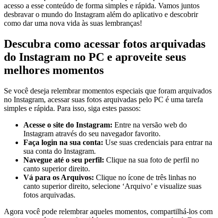
acesso ‌a esse conteúdo ‌de forma simples‌ e ⁣rápida. Vamos juntos
desbravar ⁣o mundo do Instagram além⁢ do aplicativo e descobrir
como dar ​uma nova vida​ às suas lembranças!
Descubra como acessar ‍fotos arquivadas
‌do Instagram no PC e aproveite ​seus
melhores⁢ momentos
Se você ‌deseja ​relembrar‍ momentos especiais que ‍foram arquivados
no Instagram, acessar suas‍ fotos arquivadas pelo ⁢PC é⁤ uma tarefa
‌simples e ⁢rápida.‌ Para‌ isso, siga​ estes passos:
Acesse o site‌ do Instagram:
Entre na versão web do
Instagram através do seu navegador favorito.
Faça login⁢ na sua ​conta:
Use suas credenciais para ⁤entrar na
sua conta do⁢ Instagram.
Navegue até o ‌seu perfil:
⁣Clique⁤ na⁤ sua foto de⁤ perfil no‍
canto ⁣superior⁣ direito.
Vá para os‌ Arquivos:
Clique no ícone de três linhas no
canto superior direito,‍ selecione ‘Arquivo’ ⁣e⁢ visualize suas
fotos arquivadas.
Agora você pode relembrar aqueles‌ momentos, compartilhá-los com⁤