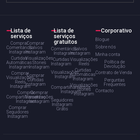
Lista de
Lista de
Corporativo
serviços
serviços
Blogue
gratuitos
Comprar
Comprar
Sobre nós
Comentários
Salvos
Comentários
Salvos
Instagram
Instagram
Instagram
Instagram
Minha conta
Curtidas
Visualizações
Curtidas
Visualizações
Política de
Automáticas
Stories
Instagram
Reels
Devolução
Instagram
Instagram
Curtidas
Visualizações
Contrato de Venda
Comprar
Automáticas
Comprar
Instagram
Visualizações
Instagram
Curtidas
Perguntas
Reels
Instagram
Frequentes
Visualizações
Instagram
Compartilhamentos
Stories
Contacto
Instagram
Comprar
Comprar
Instagram
Compartilhamentos
Visualizações
Seguidores
Instagram
Instagram
Instagram
Comprar
Grátis
Seguidores
Instagram