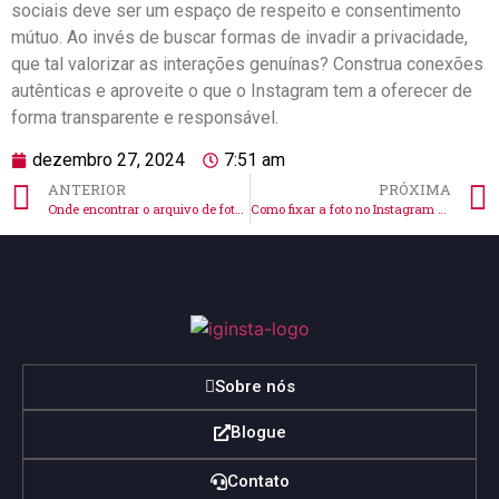
⁣sociais deve⁣ ser um espaço de respeito e consentimento
mútuo. Ao invés de buscar⁢ formas de ‌invadir a privacidade,
que tal valorizar⁢ as ⁤interações genuínas? Construa conexões
⁣autênticas⁢ e⁢ aproveite o que o Instagram tem a oferecer de
forma transparente e responsável.
dezembro 27, 2024
7:51 am
ANTERIOR
PRÓXIMA
Onde encontrar o arquivo de fotos do Instagram no PC?
Como fixar a foto no Instagram e destacar seu perfil agora
Sobre nós
Blogue
Contato