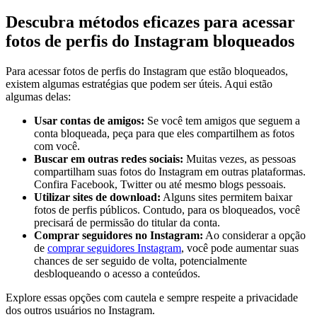
Descubra métodos eficazes‍ para⁣ acessar
fotos de perfis⁤ do Instagram bloqueados
Para⁢ acessar ‍fotos de perfis do Instagram ​que estão bloqueados,
existem algumas estratégias que podem ser ⁣úteis. Aqui ‍estão
algumas delas:
Usar contas ⁣de ‌amigos:
Se você ‌tem amigos que⁣ seguem a
conta bloqueada, peça ​para que eles‌ compartilhem ‌as fotos
com você.
Buscar em‍ outras redes sociais:
Muitas ⁤vezes, as pessoas
compartilham suas fotos do Instagram em⁤ outras plataformas.
Confira Facebook, Twitter ou até mesmo blogs pessoais.
Utilizar sites de download:
‌Alguns sites permitem baixar
fotos de‍ perfis públicos.⁣ Contudo, ⁣para os bloqueados, você
precisará de permissão do titular da conta.
Comprar seguidores⁣ no ​Instagram:
Ao considerar a ⁢opção
de
comprar seguidores Instagram
, você pode‍ aumentar ⁣suas
chances de ser ⁣seguido de volta,‍ potencialmente
desbloqueando o acesso a ⁤conteúdos.
Explore⁤ essas ⁣opções ⁤com cautela e ‌sempre respeite a privacidade
⁢dos⁣ outros usuários no Instagram.