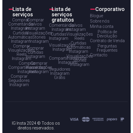
Lista de
Lista de
Corporativo
serviços
serviços
Blogue
gratuitos
Comprar
Comprar
Sobre nós
Comentários
Salvos
Comentários
Salvos
Minha conta
Instagram
Instagram
Instagram
Instagram
Política de
Curtidas
Visualizações
Curtidas
Visualizações
Devolução
Automáticas
Stories
Instagram
Reels
Contrato de Venda
Instagram
Instagram
Curtidas
Visualizações
Comprar
Perguntas
Automáticas
Comprar
Instagram
Visualizações
Frequentes
Instagram
Curtidas
Reels
Contacto
Visualizações
Instagram
Compartilhamentos
Instagram
Stories
Instagram
Comprar
Comprar
Instagram
Compartilhamentos
Visualizações
Seguidores
Instagram
Instagram
Instagram
Comprar
Grátis
Seguidores
Instagram
IG Insta 2024 © Todos os
direitos reservados.