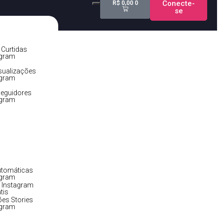
Conecte-
R$
0,00
0
se
lo PC!
Curtidas
agram
sualizações
agram
eguidores
agram
utomáticas
agram
 Instagram
tis
ões Stories
agram