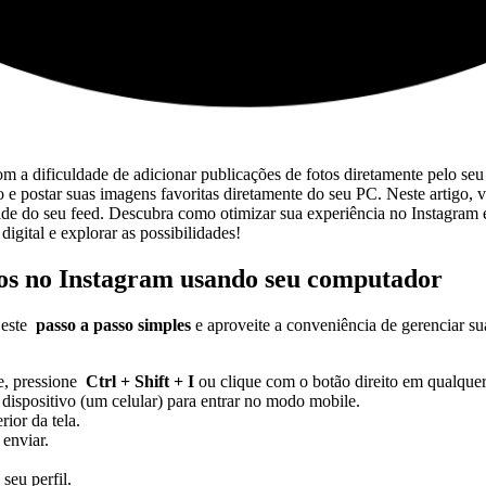
om a dificuldade ⁣de adicionar⁤ publicações ‌de fotos diretamente pelo‍ 
o e postar suas imagens favoritas diretamente​ do seu PC. Neste artigo, v
ade do seu feed. Descubra como otimizar sua experiência no Instagram e 
igital e‌ explorar as possibilidades!
tos no Instagram ⁣usando seu computador
este ⁢
passo ⁢a passo simples
​e aproveite​ a‍ conveniência de gerenciar ⁣s
⁣ pressione ‍
Ctrl‍ + Shift + I
⁣ou clique com⁢ o botão direito em qualquer
ispositivo (um celular) para entrar​ no ⁤modo ⁣mobile.
rior da tela.
 enviar.
seu​ perfil.