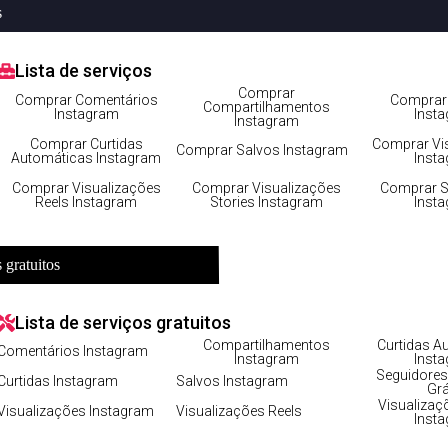
s
Lista de serviços
cações de foto no Instagram pe
Comprar
Comprar Comentários
Comprar 
Compartilhamentos
Instagram
Inst
Instagram
Comprar Curtidas
Comprar Vi
Comprar Salvos Instagram
Automáticas Instagram
Inst
Comprar Visualizações
Comprar Visualizações
Comprar S
Reels Instagram
Stories Instagram
Inst
 gratuitos
Lista de serviços gratuitos
Compartilhamentos
Curtidas A
Comentários Instagram
Instagram
Inst
Seguidores
Curtidas Instagram
Salvos Instagram
Grá
Visualizaç
Visualizações Instagram
Visualizações Reels
Inst