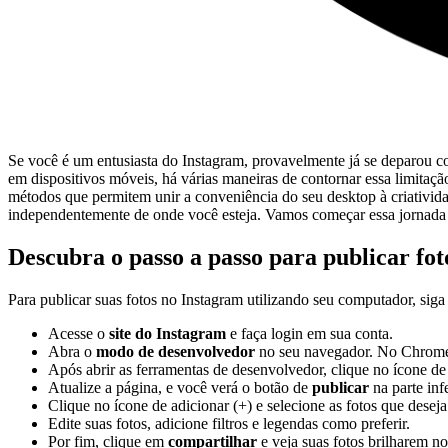
Se você é um entusiasta do​ Instagram, provavelmente​ já ⁣se deparou c
em dispositivos móveis, há várias⁣ maneiras ‌de contornar essa ⁣limitaçã
métodos ‌que permitem unir a conveniência ⁢do seu desktop à criativid
⁤independentemente de​ onde‌ você esteja. Vamos ⁣começar​ essa jornada‍ d
Descubra o passo a passo para publicar ⁤fo
Para publicar‌ suas ‍fotos no Instagram utilizando ‍seu computador, siga ⁤
Acesse‌ o
site do Instagram
e⁣ faça‌ login em sua conta.
Abra ​o
modo‌ de desenvolvedor
no⁤ seu navegador. No Chrome,
Após abrir as ferramentas de desenvolvedor, clique no ícone de d
Atualize a página, e​ você verá o botão⁣ de
publicar
na parte infe
Clique no ícone ​de‍ adicionar (+) e selecione‍ as fotos ​que deseja
Edite ‍suas fotos, adicione ⁢filtros ⁢e ​legendas ⁣como preferir.
Por fim, clique em‍
compartilhar
​e⁣ veja suas fotos brilharem no 