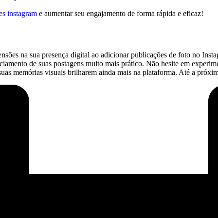
es instagram
e ⁢aumentar‌ seu engajamento de forma rápida e ⁣eficaz!
ões ⁤na sua presença digital ao adicionar publicações de ⁤foto no Inst
amento de suas⁤ postagens muito mais ⁢prático. Não ⁣hesite⁤ em experiment
uas memórias visuais‌ brilharem ainda mais ‍na​ plataforma. ⁣Até a próx