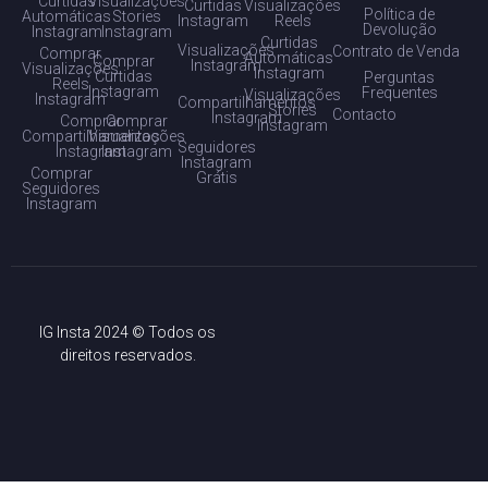
Curtidas
Visualizações
Curtidas
Visualizações
Política de
Automáticas
Stories
Instagram
Reels
Devolução
Instagram
Instagram
Curtidas
Visualizações
Contrato de Venda
Comprar
Automáticas
Comprar
Instagram
Visualizações
Instagram
Curtidas
Perguntas
Reels
Instagram
Frequentes
Visualizações
Instagram
Compartilhamentos
Stories
Contacto
Instagram
Comprar
Comprar
Instagram
Compartilhamentos
Visualizações
Seguidores
Instagram
Instagram
Instagram
Comprar
Grátis
Seguidores
Instagram
IG Insta 2024 © Todos os
direitos reservados.