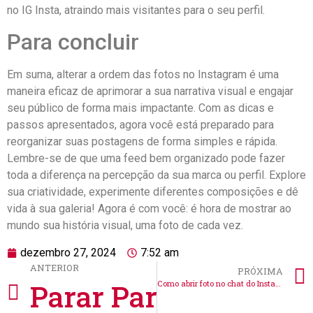
no IG Insta, atraindo mais visitantes para o seu perfil.
Para concluir
Em suma, ⁢alterar⁢ a ordem ⁤das fotos no⁤ Instagram⁤ é uma
maneira eficaz ‌de aprimorar a sua narrativa visual e engajar
seu público​ de forma mais ⁢impactante. ⁣Com as dicas e
passos apresentados, agora ⁢você está preparado para
reorganizar suas‍ postagens de ​forma simples ‌e rápida.
⁢Lembre-se‌ de que uma feed bem organizado pode fazer
toda a diferença na⁢ percepção ⁣da ‌sua marca ou perfil. Explore
‍sua criatividade, experimente ⁣diferentes ⁢composições e ⁤dê
vida à sua‍ galeria! Agora é com você: é hora de mostrar​ ao
mundo sua história visual, uma foto ​de⁤ cada vez.
dezembro 27, 2024
7:52 am
ANTERIOR
PRÓXIMA
Parar Para Na Foto Do
Como abrir foto no chat do Instagram: Dicas práticas e fáceis