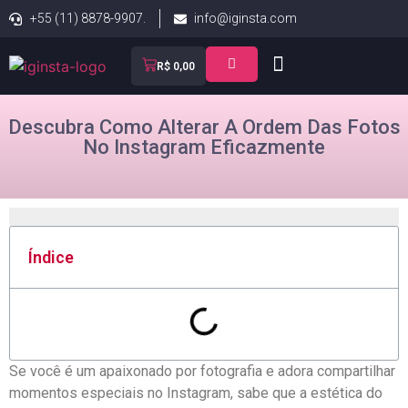
+55 (11) 8878-9907.
info@iginsta.com
R$
0,00
Descubra Como Alterar A Ordem Das Fotos
No Instagram Eficazmente
Índice
Se ‌você é um apaixonado por fotografia​ e adora compartilhar
momentos especiais ‌no Instagram, sabe que a estética ​do