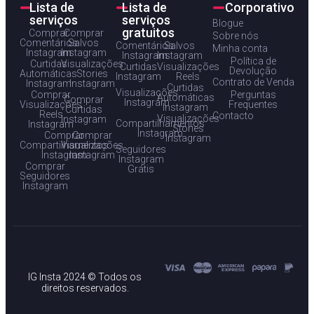
Lista de
Lista de
Corporativo
serviços
serviços
Blogue
gratuitos
Comprar
Comprar
Sobre nós
Comentários
Salvos
Comentários
Salvos
Minha conta
Instagram
Instagram
Instagram
Instagram
Política de
Curtidas
Visualizações
Curtidas
Visualizações
Devolução
Automáticas
Stories
Instagram
Reels
Contrato de Venda
Instagram
Instagram
Curtidas
Visualizações
Comprar
Perguntas
Automáticas
Comprar
Instagram
Visualizações
Frequentes
Instagram
Curtidas
Reels
Contacto
Visualizações
Instagram
Compartilhamentos
Instagram
Stories
Instagram
Comprar
Comprar
Instagram
Compartilhamentos
Visualizações
Seguidores
Instagram
Instagram
Instagram
Comprar
Grátis
Seguidores
Instagram
IG Insta 2024 © Todos os
direitos reservados.