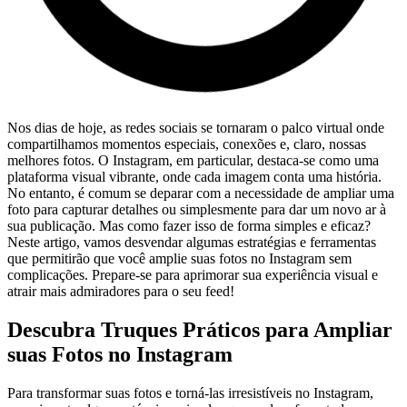
Nos ‌dias de hoje, as redes sociais se tornaram o palco virtual onde
compartilhamos momentos‍ especiais, ⁢conexões ⁣e, claro,⁤ nossas
melhores fotos. O ⁢Instagram, em particular, destaca-se como ‌uma
plataforma⁤ visual vibrante, onde⁤ cada imagem conta uma história.
No entanto, é comum se ⁣deparar com a necessidade de ampliar uma
foto ⁣para capturar⁢ detalhes ou simplesmente para dar⁤ um⁤ novo ar à⁣
sua publicação. ⁢Mas como ​fazer‌ isso de ‍forma⁤ simples e eficaz?
Neste​ artigo, vamos desvendar algumas ⁤estratégias‌ e ​ferramentas
que permitirão que você⁢ amplie ⁣suas⁤ fotos no Instagram ⁤sem
complicações. Prepare-se para​ aprimorar sua experiência‌ visual e
atrair mais ​admiradores‍ para o⁢ seu⁤ feed!
Descubra Truques Práticos para ​Ampliar
suas Fotos no Instagram
Para transformar‍ suas fotos​ e torná-las irresistíveis no Instagram,