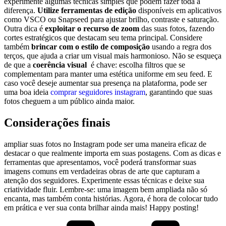
⁣experimente algumas técnicas simples que podem fazer​ toda ⁤a
diferença.
Utilize ferramentas de edição
disponíveis⁤ em aplicativos
como VSCO ou Snapseed​ para ajustar⁢ brilho, ‍contraste e saturação.
Outra dica é
exploitar o recurso de zoom
das ‍suas fotos, fazendo
cortes estratégicos‍ que destacam seu ⁣tema principal.⁤ Considere
também
brincar com o estilo ⁤de composição
usando a⁣ regra dos
terços,⁢ que ajuda⁢ a‌ criar um⁤ visual mais harmonioso. Não ⁢se esqueça
de que a
coerência visual
⁢ é chave: escolha‍ filtros que se⁣
complementam⁢ para⁤ manter uma estética uniforme em⁤ seu feed. E
caso ‌você‌ deseje aumentar sua presença na plataforma, pode ser
‌uma boa ideia
comprar ⁣seguidores instagram
, garantindo que suas
fotos cheguem a ‍um público ‍ainda maior.
Considerações finais
ampliar suas ⁤fotos no Instagram pode ser​ uma maneira eficaz de
‌destacar o que ‌realmente ‌importa em suas postagens. Com as dicas e
ferramentas⁢ que apresentamos, você⁤ poderá transformar suas
imagens comuns em verdadeiras obras⁣ de arte que⁣ capturam a
atenção ‌dos seguidores. Experimente essas⁣ técnicas e ⁤deixe ⁢sua
criatividade fluir. Lembre-se: uma ‍imagem bem ampliada não só
encanta, mas⁣ também conta ⁤histórias. Agora,​ é hora de colocar tudo
⁣em‌ prática ⁢e ​ver ⁢sua ⁣conta brilhar ainda‌ mais! Happy posting!