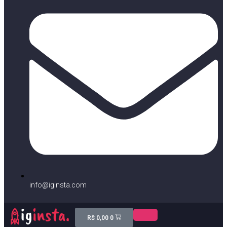
info@iginsta.com
R$
0,00
0