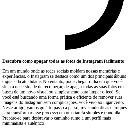
Descubra como ⁢apagar⁣ todas as fotos do ⁣Instagram facilmente
Em⁢ um mundo onde as redes sociais moldam nossas memórias e
⁤experiências, o‍ Instagram se destaca como ⁣um ⁤dos principais álbuns
digitais⁣ da‍ atualidade. No entanto, pode chegar o dia em que você​
sinta‌ a necessidade de recomeçar, de apagar todas as​ suas ⁤fotos em ​
busca de ‌um novo ⁤visual ⁤ou simplesmente ⁢para limpar ⁣o feed. Se
você está buscando uma ⁢forma prática e​ eficiente de remover suas
imagens do⁤ Instagram sem complicações,⁤ você veio ao‌ lugar certo.
Neste artigo, vamos guiá-lo passo a passo, revelando ⁤dicas e⁣ truques
⁤para ⁤transformar esse processo em uma tarefa simples e tranquila.
Prepare-se para desbravar o caminho rumo a⁣ um perfil mais
minimalista e autêntico!