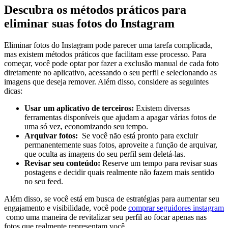
Descubra os métodos práticos⁢ para
eliminar suas fotos do Instagram
Eliminar fotos do Instagram pode parecer uma ⁢tarefa complicada,
mas existem métodos práticos que facilitam esse processo.‌ Para
começar,‌ você pode optar‍ por fazer a exclusão manual de cada foto
diretamente ⁢no aplicativo, acessando o seu perfil e selecionando as
imagens que deseja remover. Além disso, considere as ​seguintes
dicas:
Usar um ‌aplicativo de ⁣terceiros:
Existem diversas
‌ferramentas disponíveis que⁤ ajudam a ⁢apagar ⁤várias ⁢fotos‌ de
uma ‌só vez,​ economizando seu tempo.
Arquivar⁢ fotos:
‌ Se‍ você não está pronto⁢ para excluir
permanentemente suas ‍fotos, aproveite ​a ‍função de⁣ arquivar,
que oculta as imagens⁢ do seu​ perfil sem deletá-las.
Revisar seu conteúdo:
Reserve um tempo para revisar suas
postagens e decidir quais realmente não fazem mais‍ sentido
no seu feed.
Além⁢ disso, se você está em​ busca ⁣de estratégias para aumentar seu
engajamento e⁤ visibilidade, você ⁣pode
comprar seguidores instagram
​ como uma maneira de revitalizar seu perfil ao focar apenas nas
fotos que realmente representam você.