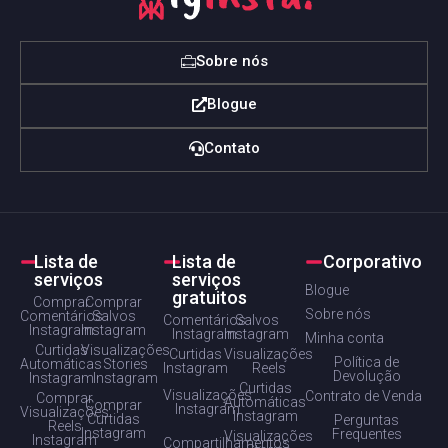
Sobre nós
Blogue
Contato
Lista de
Lista de
Corporativo
serviços
serviços
Blogue
gratuitos
Comprar
Comprar
Sobre nós
Comentários
Salvos
Comentários
Salvos
Instagram
Instagram
Instagram
Instagram
Minha conta
Curtidas
Visualizações
Curtidas
Visualizações
Política de
Automáticas
Stories
Instagram
Reels
Devolução
Instagram
Instagram
Curtidas
Visualizações
Contrato de Venda
Comprar
Automáticas
Comprar
Instagram
Visualizações
Instagram
Curtidas
Perguntas
Reels
Instagram
Frequentes
Visualizações
Instagram
Compartilhamentos