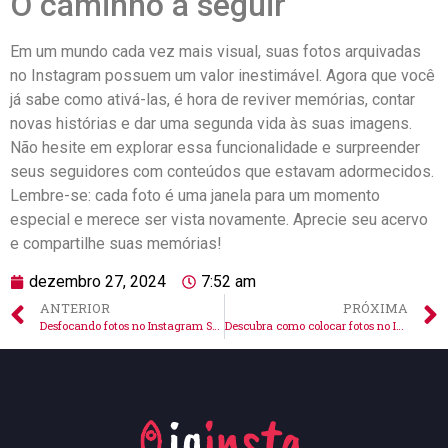
O caminho a seguir
Em um mundo cada vez mais visual, suas fotos arquivadas
no Instagram possuem um valor inestimável.​ Agora que você
já sabe ​como ativá-las, é hora de reviver memórias, contar
novas histórias e ⁣dar‌ uma segunda vida às suas imagens.
Não hesite em explorar essa funcionalidade e surpreender
seus seguidores com‌ conteúdos que estavam⁢ adormecidos.
Lembre-se: cada foto é uma janela para um momento
⁤especial e merece ser vista novamente. Aprecie seu acervo⁤
e compartilhe ⁣suas memórias!
dezembro 27, 2024
7:52 am
ANTERIOR
PRÓXIMA
Desfocando fotos no Instagram Story: dicas e truques especiais
Descubra como colocar fotos no Instagram sem cortar e arrasar!