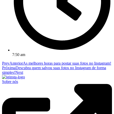
7:50 am
Prev
Anterior
As melhores horas para postar suas fotos no Instagram!
Próxima
Descubra quem salvou suas fotos no Instagram de forma
simples!
Next
Sobre nós