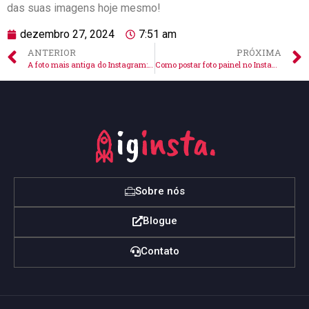
das suas imagens⁣ hoje mesmo!
dezembro 27, 2024
7:51 am
ANTERIOR
PRÓXIMA
A foto mais antiga do Instagram: uma viagem no tempo digital
Como postar foto painel no Instagram: dicas essenciais para brilhar
Sobre nós
Blogue
Contato