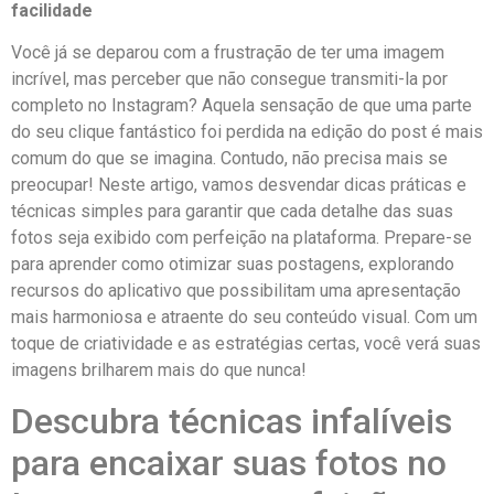
facilidade
Você ‌já se ‍deparou com ‌a frustração de ter uma imagem
incrível,⁣ mas perceber⁢ que não consegue transmiti-la por
completo no Instagram?‍ Aquela ‌sensação⁤ de que uma ​parte‍
do ‌seu⁢ clique fantástico foi perdida⁣ na⁣ edição do post é mais
comum do que se imagina. Contudo, não precisa⁤ mais se
preocupar! Neste artigo,⁣ vamos desvendar‍ dicas práticas e
técnicas ⁢simples para ​garantir que cada ‌detalhe das⁣ suas
fotos seja exibido com perfeição na‌ plataforma. Prepare-se
para aprender como otimizar suas postagens, explorando
⁢recursos do aplicativo que possibilitam uma‍ apresentação ​
mais harmoniosa‌ e atraente ‍do ⁤seu conteúdo⁤ visual. Com ⁣um
toque⁣ de criatividade ​e as estratégias ‌certas, você⁢ verá suas
imagens brilharem mais⁤ do⁢ que nunca!
Descubra técnicas‍ infalíveis
para encaixar suas fotos ​no