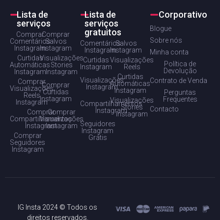
Lista de
Lista de
Corporativo
serviços
serviços
Blogue
gratuitos
Comprar
Comprar
Sobre nós
Comentários
Salvos
Comentários
Salvos
Instagram
Instagram
Instagram
Instagram
Minha conta
Curtidas
Visualizações
Curtidas
Visualizações
Política de
Automáticas
Stories
Instagram
Reels
Devolução
Instagram
Instagram
Curtidas
Visualizações
Contrato de Venda
Comprar
Automáticas
Comprar
Instagram
Visualizações
Instagram
Curtidas
Perguntas
Reels
Instagram
Frequentes
Visualizações
Instagram
Compartilhamentos
Stories
Contacto
Instagram
Comprar
Comprar
Instagram
Compartilhamentos
Visualizações
Seguidores
Instagram
Instagram
Instagram
Comprar
Grátis
Seguidores
Instagram
IG Insta 2024 © Todos os
direitos reservados.