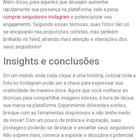
Além disso,‍ para aqueles que desejam aumentar
rapidamente ‌sua presença na plataforma, vale ⁣a pena ​
comprar seguidores instagram
⁣e potencializar seu
engajamento.⁣ Seguindo essas técnicas,​ suas fotos não‍ só
se encaixarão nas proporções‌ corretas, mas​ também
⁤brilharão​ no feed, atraindo mais atenção ⁣e ‍interações ‍dos
seus seguidores!
Insights e⁢ conclusões
Em um⁣ mundo​ onde cada clique é uma‌ história, colocar⁣ toda⁤ a
foto no‌ Instagram pode ser⁢ a chave para expressar sua
criatividade de maneira única. ⁢Agora‌ que⁤ você conhece as
técnicas para ⁤compartilhar imagens inteiras, é hora de deixar
sua marca na⁤ plataforma. Experimente​ diferentes estilos,
brinque com​ as ferramentas disponíveis ​e ⁢não tenha ‌medo​
de ⁢inovar! Com um pouco de prática e inspiração,⁢ suas ​
postagens ⁤poderão se‌ destacar e ‍encantar seus seguidores.
Não espere mais, comece a explorar e descubra o potencial