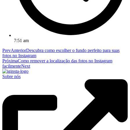
7:51 am
Prev
Anterior
Descubra como escolher o fundo perfeito para suas
fotos no Instagram
Próxima
Como remover a localização das fotos no Instagram
facilmente
Next
Sobre nós