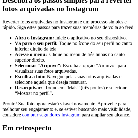
Descubra os ⁢passos simples ⁣para⁣ reverter
fotos arquivadas no Instagram
Reverter fotos arquivadas no ​Instagram é um processo simples e
rápido. Siga estes passos para trazer suas memórias⁤ de volta ao feed:
Abra o Instagram:
Inicie o aplicativo ⁣no seu dispositivo.
Vá para⁤ o seu perfil:
Toque⁤ no ícone do seu⁢ perfil no canto ​
inferior direito da tela.
Acesse o menu:
‍ Clique no menu de três linhas no canto
superior direito.
Selecionar ⁢“Arquivo”:
Escolha a opção “Arquivo” para
visualizar suas fotos arquivadas.
Escolha a foto:
Navegue pelas suas fotos⁤ arquivadas e
selecione aquela⁢ que deseja restaurar.
Desarquivar:
⁢ Toque em “Mais” (três pontos) ‌e ⁢selecione
“Mostrar⁤ no perfil”.
Pronto! Sua ​foto agora estará visível novamente. Aproveite para
melhorar seu engajamento e, se estiver buscando mais ‍visibilidade,
considere
comprar seguidores Instagram
para ampliar seu ⁣alcance.
Em retrospecto