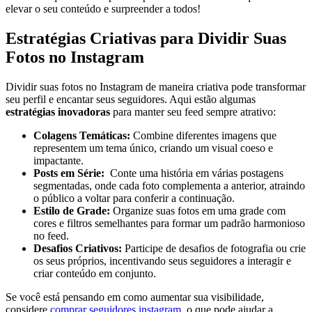
elevar o seu conteúdo‍ e surpreender‍ a todos!
Estratégias ⁢Criativas para Dividir Suas
Fotos no Instagram
Dividir suas fotos no Instagram de maneira​ criativa pode transformar
seu perfil e encantar seus seguidores. Aqui estão ⁣algumas
estratégias inovadoras
⁢para‌ manter seu⁢ feed sempre⁣ atrativo:
Colagens‍ Temáticas:
Combine diferentes ​imagens que
representem um tema único, criando um ⁤visual coeso⁤ e
⁣impactante.
Posts em Série:
​ Conte​ uma história em várias postagens
segmentadas, ⁢onde cada foto⁣ complementa a anterior, atraindo
o‍ público a voltar ⁤para conferir a continuação.
Estilo‌ de Grade:
Organize suas fotos em uma grade com
cores e filtros semelhantes para formar um padrão harmonioso
no feed.
Desafios⁣ Criativos:
Participe ‍de desafios de ⁢fotografia ou crie
os seus próprios, incentivando seus seguidores a‍ interagir ⁢e
criar conteúdo em conjunto.
Se você está pensando em como aumentar sua visibilidade,
considere‍
comprar seguidores⁣ instagram
, o que pode ajudar a