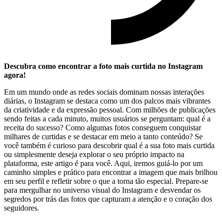
Descubra ⁢como encontrar a ​foto mais curtida no Instagram
agora!
Em ‍um mundo onde as redes ⁤sociais ⁤dominam nossas interações
diárias, o Instagram se destaca como um dos palcos mais⁢ vibrantes
da criatividade e da ⁢expressão pessoal. ⁣Com milhões de publicações
sendo feitas a cada minuto, muitos usuários se perguntam: qual é a
receita ⁤do sucesso? Como algumas fotos conseguem conquistar
milhares de ​curtidas‍ e se destacar em⁣ meio a tanto conteúdo? Se
você também é curioso para descobrir qual é​ a ‌sua foto mais⁣ curtida
ou simplesmente deseja explorar o seu próprio impacto na
plataforma, este artigo é ‌para você. ⁣Aqui,⁢ iremos guiá-lo por um
caminho⁣ simples e prático para encontrar ⁣a imagem ​que mais brilhou
em seu perfil e refletir sobre o que a ‌torna tão especial. Prepare-se
para mergulhar no universo visual do⁢ Instagram ⁣e desvendar os
segredos por trás ⁤das ​fotos⁢ que⁣ capturam a​ atenção e o coração dos
seguidores.