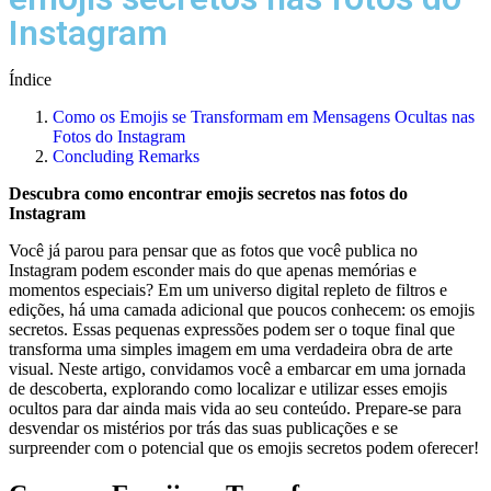
Instagram
Índice
Como os Emojis se Transformam em Mensagens Ocultas nas
Fotos do Instagram
Concluding ​Remarks
Descubra ‌como encontrar emojis secretos nas fotos do
Instagram
Você ⁢já ​parou para pensar que as fotos que você publica no
Instagram podem‌ esconder mais do que⁢ apenas memórias‍ e
momentos especiais? Em⁣ um universo digital repleto de ⁤filtros e
edições, há uma⁤ camada adicional que poucos conhecem: os emojis
secretos. Essas⁣ pequenas expressões podem ser ‍o toque final⁣ que‍
transforma uma simples imagem⁣ em⁢ uma verdadeira‌ obra ​de arte
visual. Neste artigo, convidamos você a⁤ embarcar em uma jornada
de descoberta,⁤ explorando como localizar e⁢ utilizar esses ​emojis
⁣ocultos para ‍dar ainda mais vida ao seu conteúdo. Prepare-se para⁤
desvendar⁤ os ⁤mistérios por trás das ‍suas ‌publicações e se
surpreender com o⁤ potencial⁣ que os ⁤emojis⁣ secretos podem oferecer!