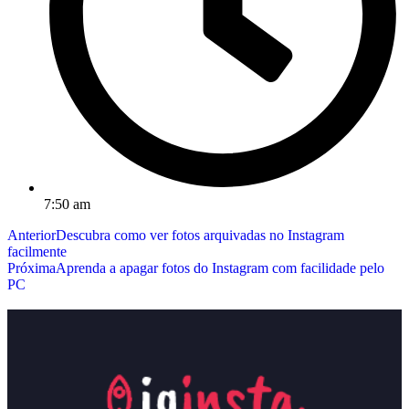
7:50 am
Anterior
Descubra como ver fotos arquivadas no Instagram
facilmente
Próxima
Aprenda a apagar fotos do Instagram com facilidade pelo
PC