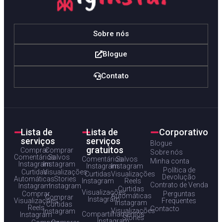
Sobre nós
Blogue
Contato
Lista de
Lista de
Corporativo
serviços
serviços
Blogue
gratuitos
Comprar
Comprar
Sobre nós
Comentários
Salvos
Comentários
Salvos
Minha conta
Instagram
Instagram
Instagram
Instagram
Política de
Curtidas
Visualizações
Curtidas
Visualizações
Devolução
Automáticas
Stories
Instagram
Reels
Contrato de Venda
Instagram
Instagram
Curtidas
Visualizações
Comprar
Perguntas
Automáticas
Comprar
Instagram
Visualizações
Frequentes
Instagram
Curtidas
Reels
Contacto
Visualizações
Instagram
Compartilhamentos
Instagram
Stories
Instagram