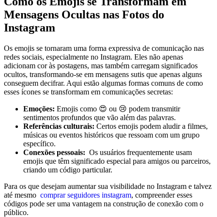
Como os Emojis se Transformam em
Mensagens Ocultas nas Fotos do
Instagram
Os emojis ‌se tornaram uma forma expressiva de comunicação nas
redes sociais, especialmente⁤ no⁤ Instagram. Eles não ⁣apenas
adicionam cor às ​postagens, mas também carregam significados
⁤ocultos, transformando-se em⁢ mensagens ‌sutis que apenas ‍alguns
conseguem decifrar. Aqui estão‌ algumas formas comuns de como
⁣esses ⁤ícones se​ transformam em comunicações⁤ secretas:
Emoções:
Emojis como 😍 ou 😢‍ podem transmitir
⁣sentimentos profundos que vão além das palavras.
Referências culturais:
Certos emojis podem aludir a filmes,
músicas ou eventos históricos ‌que ressoam com ‍um grupo
específico.
Conexões pessoais:
⁢ Os usuários frequentemente⁢ usam
⁤emojis que têm ⁢significado especial para amigos‍ ou​ parceiros,⁢
criando um⁣ código particular.
Para os que desejam‌ aumentar sua ⁤visibilidade no Instagram e talvez
até mesmo ​
comprar seguidores instagram
,⁣ compreender‍ esses
códigos pode ​ser uma vantagem ⁤na ‍construção ⁢de conexão com o
público.