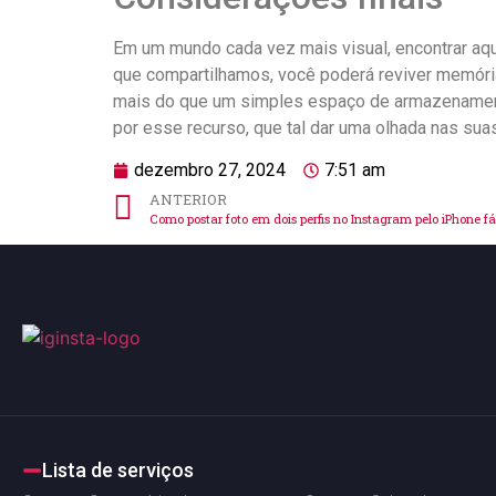
Em um mundo cada vez mais visual, encontrar aqu
que⁢ compartilhamos, você poderá reviver memóri
mais do que um simples espaço de armazenamento;
‍por esse recurso, que tal ​dar uma‌ olhada nas⁣ 
dezembro 27, 2024
7:51 am
ANTERIOR
Como postar foto em dois perfis no Instagram pelo iPhone fá
Lista de serviços