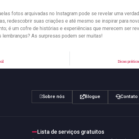
elas fotos arquivadas no Instagram pode se revelar uma‍ verda
as, redescobrir suas⁣ criações e até mesmo se inspirar para nov
 é um cofre de histórias e experiências que merecem⁣ ser revi
suas ⁢lembranças? As surpresas podem ser muitas!
cil
Dicas prátic
Sobre nós
Blogue
Contato
Lista de serviços gratuitos