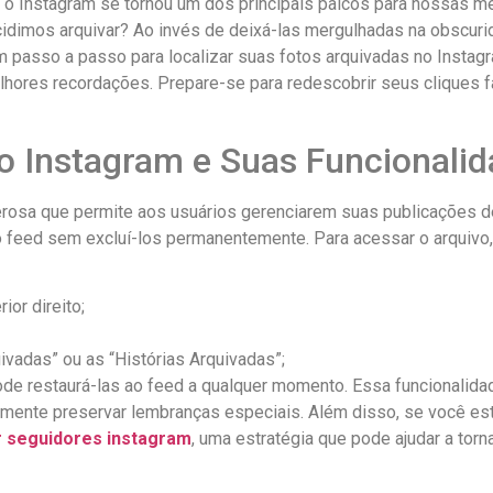
⁤ o Instagram se tornou um dos principais palcos para nossas
idimos arquivar? Ao invés de ⁢deixá-las mergulhadas na obscurid
m passo a passo para localizar suas fotos arquivadas‍ no Insta
ores recordações. Prepare-se para redescobrir seus cliques fav
o Instagram e Suas Funcionali
rosa que permite aos usuários gerenciarem suas publicações de
​ feed sem excluí-los permanentemente. Para acessar o arquivo,
ior direito;
ivadas” ou as “Histórias Arquivadas”;
de restaurá-las ao feed⁢ a qualquer momento. Essa funcionalida
mente preservar lembranças especiais. Além ‍disso, se você est
 seguidores instagram
, uma estratégia que pode ajudar a torna