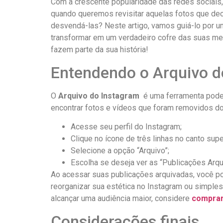
Com a crescente popularidade das redes sociais,
quando queremos revisitar ​aquelas fotos que dec
desvendá-las? Neste artigo, vamos guiá-lo por u
transformar em um verdadeiro cofre das suas melh
fazem parte⁣ da sua história!
Entendendo o Arquivo ‌d
O
Arquivo do Instagram
‌ é uma ferramenta pode
encontrar fotos e vídeos que foram removidos do
Acesse seu perfil do Instagram;
Clique no ícone‌ de três⁤ linhas no canto super
Selecione a opção “Arquivo”;
Escolha se deseja ver as “Publicações ​Arqu
Ao acessar‍ suas publicações arquivadas, você po
reorganizar sua estética no Instagram ou simples
alcançar uma audiência maior, considere
comprar
Considerações finais