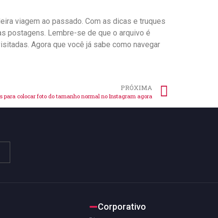
deira viagem ao passado. Com as dicas e truques
as postagens. Lembre-se de ​que o arquivo é
sitadas. ⁤Agora que‍ você já sabe como navegar
PRÓXIMA
as para colocar foto do tamanho normal no Instagram agora
Corporativo