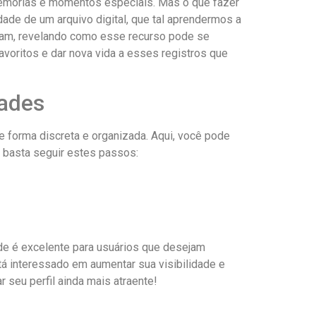
 memórias e momentos especiais. Mas o que fazer
ade de um arquivo digital, que tal aprendermos a
gram, revelando como esse recurso pode se
oritos e dar ⁢nova vida a esses registros que⁣
dades
 forma discreta e organizada. Aqui, você pode
 basta seguir estes passos:
de é⁣ excelente para usuários que desejam
á ‌interessado em aumentar sua visibilidade e
r seu perfil ainda‌ mais atraente!