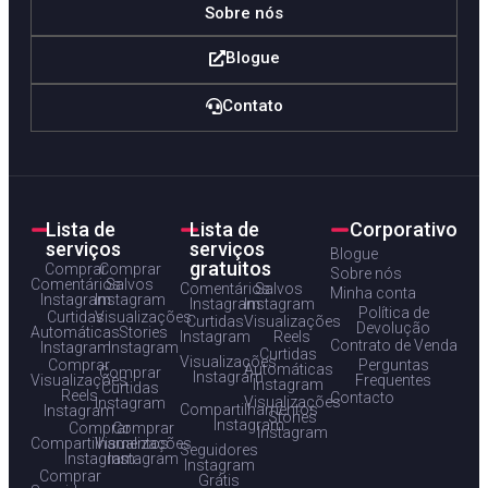
Sobre nós
Blogue
Contato
Lista de
Lista de
Corporativo
serviços
serviços
Blogue
gratuitos
Comprar
Comprar
Sobre nós
Comentários
Salvos
Comentários
Salvos
Minha conta
Instagram
Instagram
Instagram
Instagram
Política de
Curtidas
Visualizações
Curtidas
Visualizações
Devolução
Automáticas
Stories
Instagram
Reels
Contrato de Venda
Instagram
Instagram
Curtidas
Visualizações
Comprar
Perguntas
Automáticas
Comprar
Instagram
Visualizações
Frequentes
Instagram
Curtidas
Reels
Contacto
Visualizações
Instagram
Compartilhamentos
Instagram
Stories
Instagram
Comprar
Comprar
Instagram
Compartilhamentos
Visualizações
Seguidores
Instagram
Instagram
Instagram
Comprar
Grátis