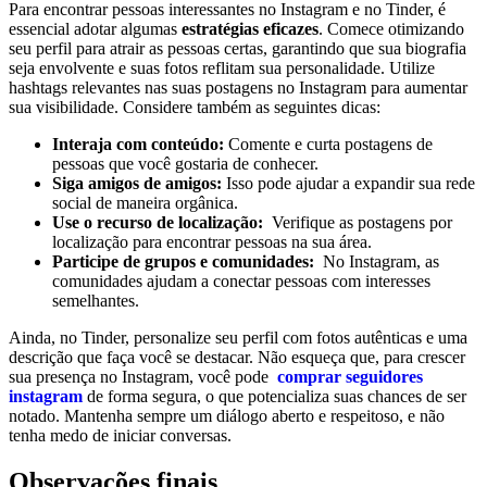
Para encontrar pessoas interessantes no Instagram e no ⁢Tinder, é
essencial adotar algumas
estratégias eficazes
. Comece otimizando
seu perfil para atrair as ⁣pessoas certas, garantindo que sua biografia
seja envolvente e suas fotos reflitam sua personalidade. Utilize
hashtags relevantes nas suas postagens no Instagram para aumentar
sua visibilidade. Considere também as seguintes dicas:
Interaja⁣ com conteúdo:
Comente e curta postagens ‍de
pessoas que ​você gostaria de conhecer.
Siga amigos ⁢de amigos:
Isso pode ajudar a expandir sua rede
social de maneira orgânica.
Use o recurso de localização:
‍ Verifique⁤ as postagens por
localização para encontrar pessoas na sua área.
Participe de grupos e comunidades:
⁢ No Instagram, ‌as
‌comunidades ajudam a conectar ⁢pessoas com interesses
semelhantes.
Ainda, no Tinder, personalize seu perfil com fotos ⁤autênticas e uma
descrição ‍que faça você se destacar. Não esqueça que, para crescer
sua presença no ​Instagram, você pode ‌
comprar seguidores
⁤instagram
⁣de forma segura, o que potencializa suas chances de ser
notado. Mantenha sempre um diálogo​ aberto e respeitoso, e não
tenha medo de⁢ iniciar conversas.
Observações finais