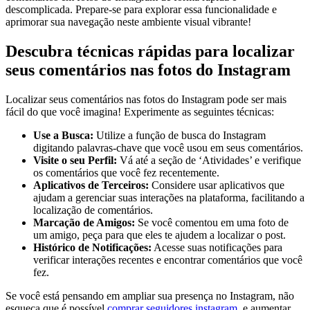
descomplicada. Prepare-se para explorar essa funcionalidade ‌e
aprimorar sua navegação neste ambiente⁢ visual vibrante!
Descubra técnicas rápidas para localizar⁣
seus‍ comentários ⁤nas ⁢fotos do Instagram
Localizar‌ seus ‍comentários ⁤nas ⁤fotos​ do Instagram pode ser mais
fácil do que você imagina! ​Experimente as ⁢seguintes técnicas:
Use a ⁣Busca:
⁣Utilize⁣ a⁣ função de busca do​ Instagram
digitando ‌palavras-chave que você usou⁣ em seus comentários.
Visite ⁢o seu Perfil:
Vá até⁤ a‌ seção ⁤de ‘Atividades’ e verifique
os comentários que você fez⁤ recentemente.
Aplicativos de Terceiros:
Considere⁤ usar aplicativos ‌que
ajudam ‍a‍ gerenciar suas interações na⁣ plataforma, facilitando a
⁣localização de comentários.
Marcação‍ de Amigos:
Se ⁤você comentou em⁢ uma ​foto de
um amigo, peça para que​ eles te ajudem a ⁢localizar o post.
Histórico de ⁢Notificações:
Acesse suas​ notificações para
verificar interações⁢ recentes e ⁢encontrar comentários que você
fez.
Se você está pensando em ampliar sua presença no Instagram, não‌
esqueça que é‌ possível
comprar seguidores instagram
⁣ e aumentar