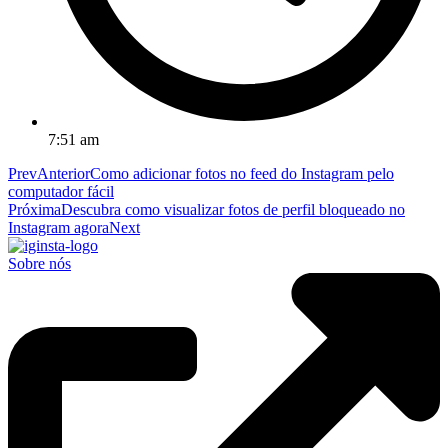
7:51 am
Prev
Anterior
Como adicionar fotos no feed do Instagram pelo
computador fácil
Próxima
Descubra como visualizar fotos de perfil bloqueado no
Instagram agora
Next
Sobre nós