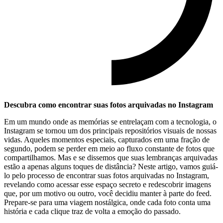
Descubra como encontrar​ suas fotos arquivadas no Instagram
Em um‌ mundo onde ​as memórias se entrelaçam com a tecnologia, o ​
Instagram ⁢se⁣ tornou um dos ​principais repositórios ​visuais de nossas
vidas. ⁢Aqueles momentos especiais, capturados em ⁣uma fração ​de⁣
segundo, ‌podem se ‌perder em meio ao ⁤fluxo constante​ de fotos que
compartilhamos. Mas e se dissemos‌ que suas lembranças arquivadas
estão a apenas alguns toques de distância? Neste artigo, vamos guiá-
lo‌ pelo processo de encontrar⁤ suas‍ fotos arquivadas no Instagram,​
revelando ‌como acessar esse ⁢espaço secreto e ​redescobrir imagens ​
que, ‌por ⁣um⁢ motivo ou outro, você decidiu manter à‍ parte do‍ feed.
Prepare-se⁤ para ⁣uma viagem nostálgica, onde ‌cada foto conta uma⁤
história⁢ e cada clique traz⁣ de volta ⁢a emoção ⁢do‍ passado.