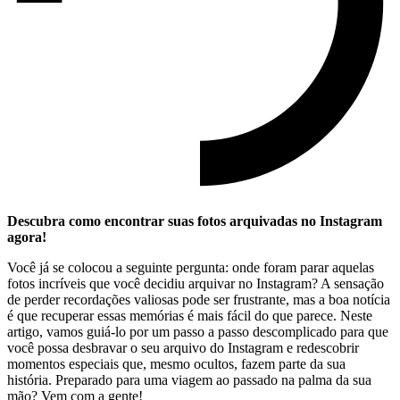
Descubra‌ como encontrar suas fotos arquivadas no Instagram⁤
agora!
Você ⁤já ​se colocou a‌ seguinte pergunta: onde‌ foram parar‍ aquelas
fotos ​incríveis que você decidiu ⁤arquivar⁢ no ​Instagram? A sensação
⁣de perder ⁣recordações valiosas pode ser ​frustrante, mas a boa⁣ notícia
é que recuperar essas ‌memórias ⁣é mais fácil do que parece. Neste
artigo, vamos ‌guiá-lo ​por ⁣um passo ‍a passo descomplicado ​para que
‌você possa desbravar ​o‌ seu arquivo do​ Instagram e​ redescobrir
momentos especiais‌ que, mesmo ocultos, fazem parte da sua
‌história. Preparado para uma‌ viagem ao ‍passado⁢ na ​palma da⁢ sua
‍mão? Vem ⁤com a ‍gente!