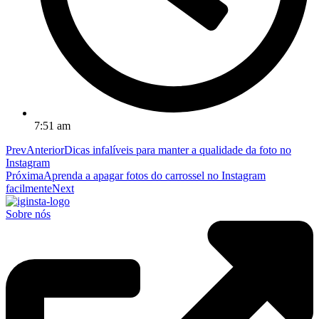
7:51 am
Prev
Anterior
Dicas infalíveis para manter a qualidade da foto no
Instagram
Próxima
Aprenda a apagar fotos do carrossel no Instagram
facilmente
Next
Sobre nós