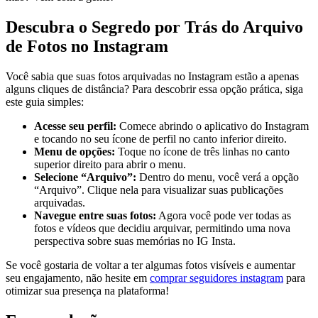
Descubra⁤ o ⁤Segredo por Trás do ​Arquivo
de ⁤Fotos no Instagram
Você sabia⁤ que suas fotos arquivadas no Instagram ‌estão a apenas‍
alguns cliques de distância? Para descobrir essa opção prática, ​siga
este guia simples:
Acesse seu perfil:
Comece abrindo o aplicativo do⁢ Instagram
e tocando no seu ícone de perfil ⁢no canto inferior⁤ direito.
Menu ‍de opções:
Toque no ícone de três linhas no ⁢canto
superior direito para abrir o menu.
Selecione‌ “Arquivo”:
Dentro do ⁤menu, você verá a ⁢opção⁣
“Arquivo”. Clique nela para visualizar ⁣suas publicações
arquivadas.
Navegue entre suas fotos:
Agora ⁢você​ pode⁤ ver ⁣todas as
fotos e vídeos que decidiu arquivar, permitindo uma⁣ nova
perspectiva sobre suas memórias no IG Insta.
Se você gostaria⁤ de voltar a‌ ter‌ algumas fotos visíveis e ‌aumentar
seu engajamento, ​não ⁣hesite ⁣em
comprar seguidores ‍instagram
para
otimizar sua presença na plataforma!