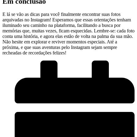
Em conclusão
E lá ​se⁢ vão as dicas ‌para você finalmente encontrar suas fotos​
arquivadas no Instagram! Esperamos que essas‍ orientações tenham
iluminado seu caminho ‍na plataforma, facilitando a​ busca por⁤
memórias que, ⁤muitas vezes, ficam ​esquecidas. ⁣Lembre-se: ‍cada​ foto
‌conta ‌uma história, ⁣e ‍agora elas estão ​de ⁤volta na ⁤palma da sua​ mão.
Não hesite em​ explorar⁣ e reviver momentos ‌especiais. Até a
próxima,⁣ e que suas aventuras pelo Instagram⁤ sejam⁣ sempre
recheadas de recordações felizes!