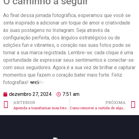
O caminho a seguir
Ao ⁤final ⁣dessa jornada fotográfica, esperamos que você se
sinta inspirado a adicionar um toque de ​amor​ e criatividade
às suas postagens no Instagram. Seja através da
configuração perfeita, dos ângulos estratégicos ou de⁤
edições ‍fun e ⁣vibrantes,⁣ o coração nas suas fotos pode se
tornar a​ sua⁣ marca registrada. Lembre-se: cada clique é uma
oportunidade de expressar seus⁣ sentimentos e ⁢conectar-se
⁢com seus seguidores. Agora é a⁤ sua vez de brilhar e capturar
momentos que fazem o‍ coração bater mais ⁤forte. Feliz
fotografias! ❤️📸✨
dezembro 27, 2024
7:51 am
ANTERIOR
PRÓXIMA
Aprenda a transformar suas fotos em redondas no Instagram
Como remover a curtida de alguém da minha foto no Instagram? Explore!