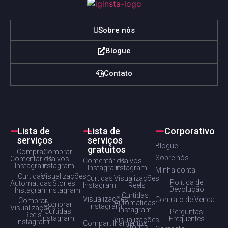
Sobre nós
Blogue
Contato
Lista de
Lista de
Corporativo
serviços
serviços
Blogue
gratuitos
Comprar
Comprar
Sobre nós
Comentários
Salvos
Comentários
Salvos
Instagram
Instagram
Instagram
Instagram
Minha conta
Curtidas
Visualizações
Curtidas
Visualizações
Política de
Automáticas
Stories
Instagram
Reels
Devolução
Instagram
Instagram
Curtidas
Visualizações
Contrato de Venda
Comprar
Automáticas
Comprar
Instagram
Visualizações
Instagram
Curtidas
Perguntas
Reels
Instagram
Frequentes
Visualizações
Instagram
Compartilhamentos
Stories