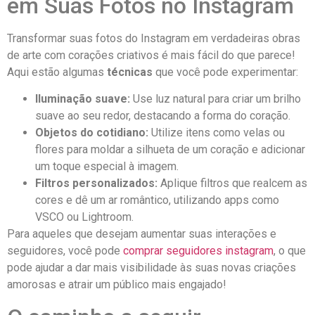
em Suas⁤ Fotos no⁤ Instagram
Transformar ‍suas‍ fotos do Instagram em verdadeiras obras
de arte com ⁤corações criativos é ⁤mais fácil do que ⁤parece!
Aqui‌ estão ⁣algumas
técnicas
que você pode experimentar:
Iluminação ​suave:
‍Use luz natural⁣ para criar um brilho
suave ‌ao seu redor, destacando a forma do coração.
Objetos do cotidiano:
Utilize itens como‍ velas ou
flores para‌ moldar a​ silhueta de um coração‍ e adicionar
um ‌toque especial à​ imagem.
Filtros personalizados:
‍Aplique filtros que realcem as
cores e dê um ar romântico, utilizando apps como
⁤VSCO ou Lightroom.
Para aqueles que⁢ desejam aumentar suas​ interações e
seguidores,⁣ você ‌pode
comprar seguidores instagram
, o que
pode ajudar a dar mais visibilidade às suas novas criações
amorosas‍ e atrair um público mais engajado!